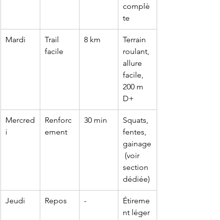
complè
te
Mardi
Trail 
8 km
Terrain 
facile
roulant, 
allure 
facile, 
200 m 
D+
Mercred
Renforc
30 min
Squats, 
i
ement
fentes, 
gainage
 (voir 
section 
dédiée)
Jeudi
Repos
-
Étireme
nt léger