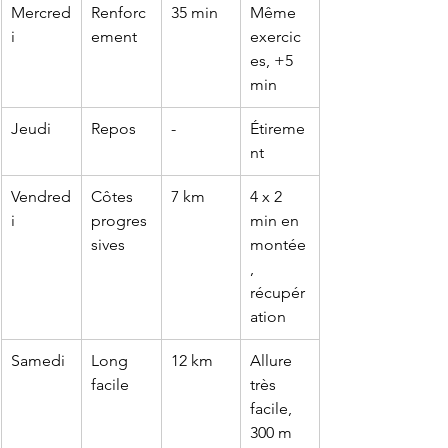
Mercred
Renforc
35 min
Même 
i
ement
exercic
es, +5 
min
Jeudi
Repos
-
Étireme
nt
Vendred
Côtes 
7 km
4 x 2 
i
progres
min en 
sives
montée
, 
récupér
ation
Samedi
Long 
12 km
Allure 
facile
très 
facile, 
300 m 