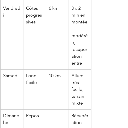
Vendred
Côtes 
6 km
3 x 2 
i
progres
min en 
sives
montée
modéré
e, 
récupér
ation 
entre
Samedi
Long 
10 km
Allure 
facile
très 
facile, 
terrain 
mixte
Dimanc
Repos
-
Récupér
he
ation