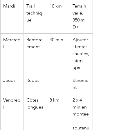
Mardi
Trail 
10 km
Terrain 
techniq
varié, 
ue
350 m 
D+
Mercred
Renforc
40 min
Ajouter 
i
ement
: fentes 
sautées,
 step-
ups
Jeudi
Repos
-
Étireme
nt
Vendred
Côtes 
8 km
2 x 4 
i
longues
min en 
montée
soutenu