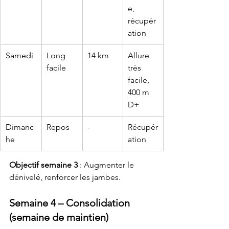
e, 
récupér
ation
Samedi
Long 
14 km
Allure 
facile
très 
facile, 
400 m 
D+
Dimanc
Repos
-
Récupér
he
ation
Objectif semaine 3
 : Augmenter le 
dénivelé, renforcer les jambes.
Semaine 4 – Consolidation 
(semaine de maintien)