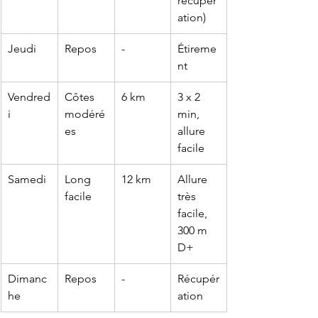
récupér
ation)
Jeudi
Repos
-
Étireme
nt
Vendred
Côtes 
6 km
3 x 2 
i
modéré
min, 
es
allure 
facile
Samedi
Long 
12 km
Allure 
facile
très 
facile, 
300 m 
D+
Dimanc
Repos
-
Récupér
he
ation