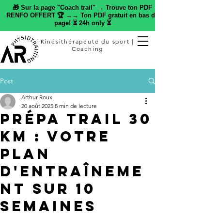
🎁 Sur la page "Coach trail" → Trouve ton PDF
RENFO OFFERT 🏆 →→ Ton PDF gratuit en bas de
page! ⏳ 24h only ⏳
Kinésithérapeute du sport |
Coaching
Post
Arthur Roux
20 août 2025
8 min de lecture
Prépa trail 30
km : votre
plan
d'entraîneme
nt sur 10
semaines