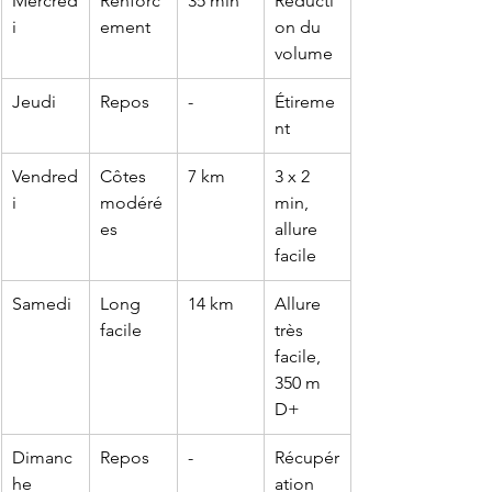
Mercred
Renforc
35 min
Réducti
i
ement
on du 
volume
Jeudi
Repos
-
Étireme
nt
Vendred
Côtes 
7 km
3 x 2 
i
modéré
min, 
es
allure 
facile
Samedi
Long 
14 km
Allure 
facile
très 
facile, 
350 m 
D+
Dimanc
Repos
-
Récupér
he
ation