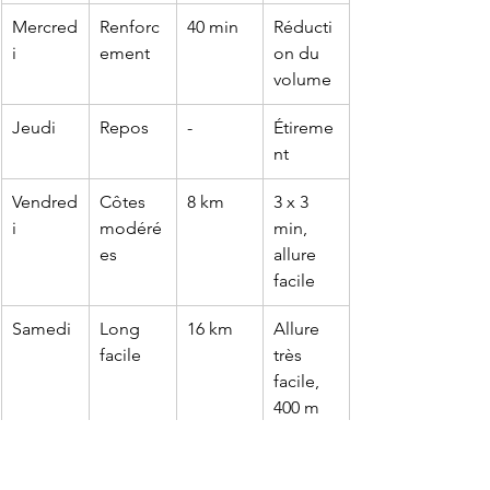
Mercred
Renforc
40 min
Réducti
i
ement
on du 
volume
Jeudi
Repos
-
Étireme
nt
Vendred
Côtes 
8 km
3 x 3 
i
modéré
min, 
es
allure 
facile
Samedi
Long 
16 km
Allure 
facile
très 
facile, 
400 m 
D+
Dimanc
Repos
-
Récupér