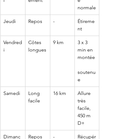
i
ement
é 
normale
Jeudi
Repos
-
Étireme
nt
Vendred
Côtes 
9 km
3 x 3 
i
longues
min en 
montée
soutenu
e
Samedi
Long 
16 km
Allure 
facile
très 
facile, 
450 m 
D+
Dimanc
Repos
-
Récupér