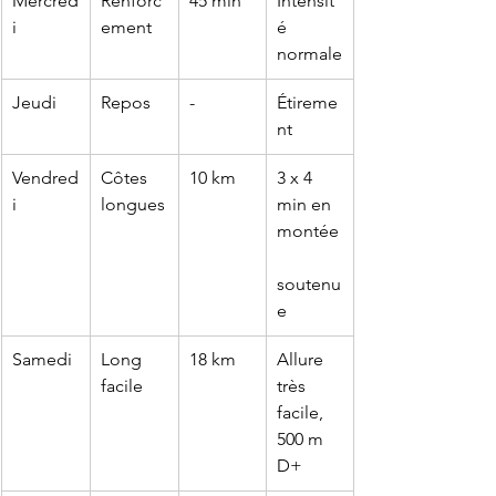
Mercred
Renforc
45 min
Intensit
i
ement
é 
normale
Jeudi
Repos
-
Étireme
nt
Vendred
Côtes 
10 km
3 x 4 
i
longues
min en 
montée
soutenu
e
Samedi
Long 
18 km
Allure 
facile
très 
facile, 
500 m 
D+