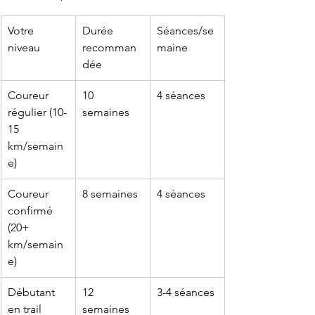
Votre 
Durée 
Séances/se
niveau
recomman
maine
dée
Coureur 
10 
4 séances
régulier (10-
semaines
15 
km/semain
e)
Coureur 
8 semaines
4 séances
confirmé 
(20+ 
km/semain
e)
Débutant 
12 
3-4 séances
en trail
semaines