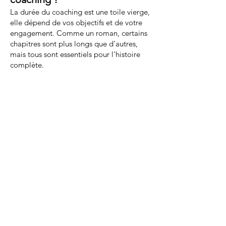
La durée du coaching est une toile vierge,
elle dépend de vos objectifs et de votre
engagement. Comme un roman, certains
chapitres sont plus longs que d'autres,
mais tous sont essentiels pour l'histoire
complète.
Quel objectifs sont
atteignables ?
Avec le coaching, aucun objectif n'est hors
de portée. C'est comme viser les étoiles -
avec le bon guide, même le ciel n'est pas
la limite.
Analyse de data
L'analyse de données est notre boussole,
nous guidant à travers le paysage
complexe de votre performance, offrant
des insights précieux pour votre parcours.