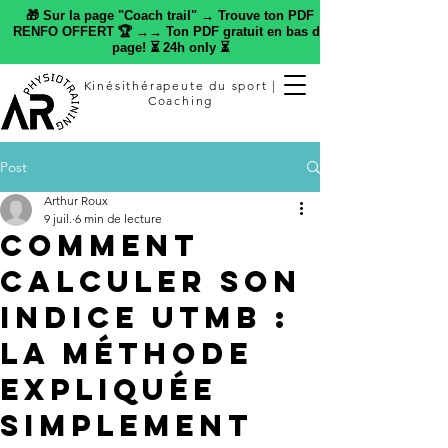
🎁 Sur la page "Coach trail" → Trouve ton PDF
RENFO OFFERT 🏆 →→ Ton PDF gratuit en bas de
page! ⏳ 24h only ⏳
Kinésithérapeute du sport |
Coaching
Post
Arthur Roux
9 juil.
6 min de lecture
Comment
calculer son
indice UTMB :
la méthode
expliquée
simplement