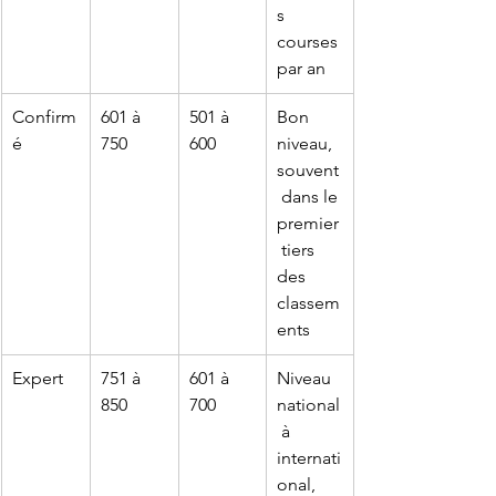
s 
courses 
par an
Confirm
601 à 
501 à 
Bon 
é
750
600
niveau, 
souvent
 dans le 
premier
 tiers 
des 
classem
ents
Expert
751 à 
601 à 
Niveau 
850
700
national
 à 
internati
onal, 