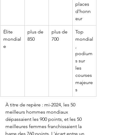
places 
d'honn
eur
Élite 
plus de 
plus de 
Top 
mondial
850
700
mondial
e
, 
podium
s sur 
les 
courses 
majeure
s
À titre de repère : mi-2024, les 50 
meilleurs hommes mondiaux 
dépassaient les 900 points, et les 50 
meilleures femmes franchissaient la 
barre des 760 points. L'écart entre un 