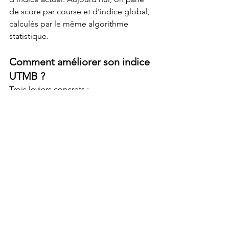
de score par course et d'indice global, 
calculés par le même algorithme 
statistique.
Comment améliorer son indice 
UTMB ?
Trois leviers concrets :
Améliorer ses scores individuels 
par un entraînement structuré et 
progressif.
Accumuler des résultats récents, 
jusqu'à 5, pour peser davantage 
dans le calcul.
Cibler des courses qui 
correspondent à son profil de 
coureur pour performer 
relativement mieux.