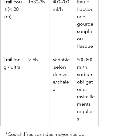
Trail
 cou
1h30-3h
400-700 
Eau + 
rt (< 20 
ml/h
fraction
km)
née, 
gourde 
souple 
ou 
flasque
Trail
 lon
> 6h
Variable
500-800 
g / ultra
 selon 
ml/h, 
dénivel
sodium 
é/chale
obligat
ur
oire, 
ravitaille
ments 
régulier
s
*Ces chiffres sont des moyennes de 