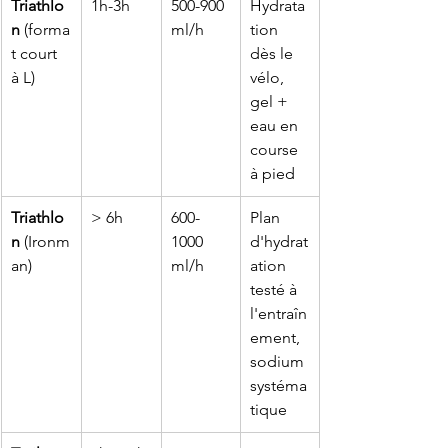
Triathlo
1h-3h
500-900 
Hydrata
n
 (forma
ml/h
tion 
t court 
dès le 
à L)
vélo, 
gel + 
eau en 
course 
à pied
Triathlo
> 6h
600-
Plan 
n
 (Ironm
1000 
d'hydrat
an)
ml/h
ation 
testé à 
l'entraîn
ement, 
sodium 
systéma
tique