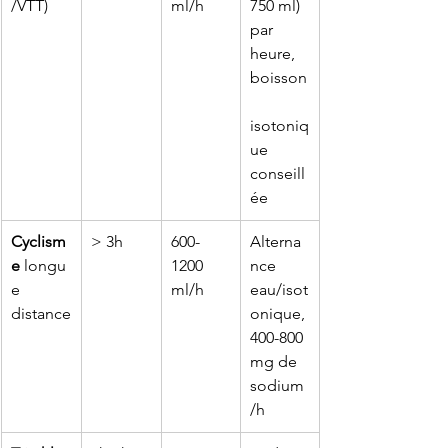
/VTT)
ml/h
750 ml) 
par 
heure, 
boisson
isotoniq
ue 
conseill
ée
Cyclism
> 3h
600-
Alterna
e
 longu
1200 
nce 
e 
ml/h
eau/isot
distance
onique, 
400-800 
mg de 
sodium
/h