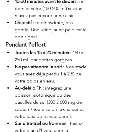
15-30 minutes avant le départ
 : un 
dernier verre (150-200 ml) si vous 
n'avez pas encore uriné clair.
Objectif
 : partir hydraté, pas 
gonflé. Une urine jaune pâle est le 
bon signal.
Pendant l'effort
Toutes les 15 à 20 minutes
 : 150 à 
250 ml, par petites gorgées.
Ne pas attendre la soif
 : à ce stade, 
vous avez déjà perdu 1 à 2 % de 
votre poids en eau.
Au-delà d'1h
 : intégrez une 
boisson isotonique ou des 
pastilles de sel (300 à 600 mg de 
sodium/heure selon la chaleur et 
votre taux de transpiration).
Sur ultra-trail ou Ironman
 : testez 
votre plan d'hydratation à 