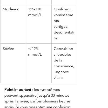
Modérée
125-130 
Confusion, 
mmol/L
vomisseme
nts, 
vertiges, 
désorientati
on
Sévère
< 125 
Convulsion
mmol/L
s, troubles 
de la 
conscience,
 urgence 
vitale
Point important
 : les symptômes 
peuvent apparaître jusqu'à 30 minutes 
après l'arrivée, parfois plusieurs heures 
après. Si vous ressentez une confusion 