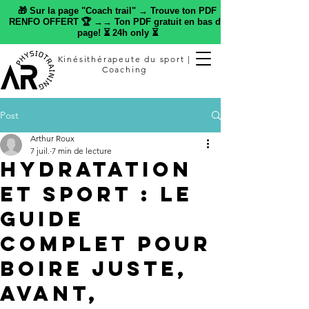
🎁 Sur la page "Coach trail" → Trouve ton PDF
RENFO OFFERT 🏆 →→ Ton PDF gratuit en bas de
page! ⏳ 24h only ⏳
Kinésithérapeute du sport |
Coaching
Post
Arthur Roux
7 juil.
7 min de lecture
Hydratation
et sport : le
guide
complet pour
boire juste,
avant,