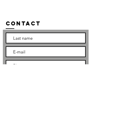
Contact
To send