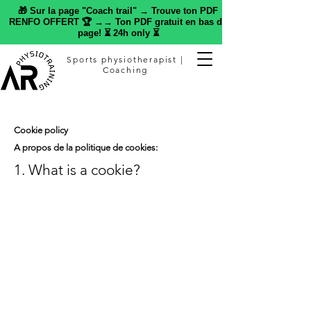
🎁 Sur la page "Coach trail" → Trouve ton PDF
RENFO OFFERT 🏆 →→ Ton PDF gratuit en bas de
page! ⏳ 24h only ⏳
Sports physiotherapist |
Coaching
Cookie policy
A propos de la politique de cookies:
1. What is a cookie?