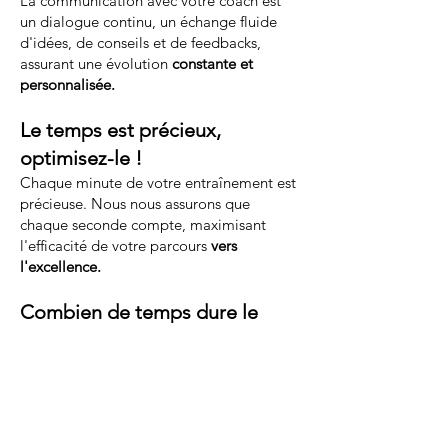
La communication avec votre coach est
un dialogue continu, un échange fluide
d'idées, de conseils et de feedbacks,
assurant une évolution
constante et
personnalisée.
Le temps est précieux,
optimisez-le !
Chaque minute de votre entraînement est
précieuse. Nous nous assurons que
chaque seconde compte, maximisant
l'efficacité de votre parcours
vers
l'excellence.
Combien de temps dure le
coaching ?
Le coaching est un voyage, pas une
destination. La durée varie selon vos
objectifs et votre engagement, mais une
chose est sûre : chaque session vous