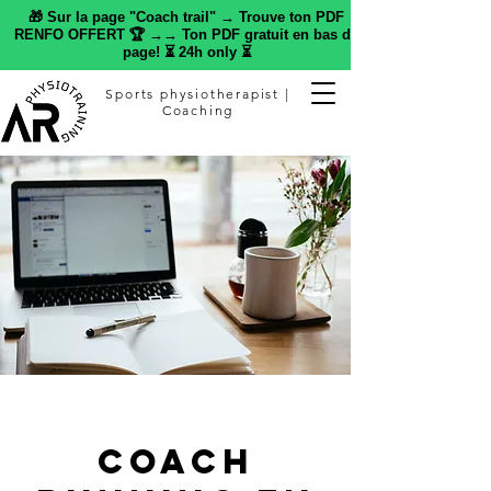
🎁 Sur la page "Coach trail" → Trouve ton PDF
RENFO OFFERT 🏆 →→ Ton PDF gratuit en bas de
page! ⏳ 24h only ⏳
Sports physiotherapist |
Coaching
Coach