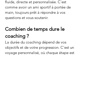
fluide, directe et personnalisée. C'est
comme avoir un ami sportif à portée de
main, toujours prêt à répondre à vos
questions et vous soutenir.
Combien de temps dure le
coaching ?
La durée du coaching dépend de vos
objectifs et de votre progression. C'est un
voyage personnalisé, où chaque étape est
adaptée à votre rythme et à vos besoins.
Quel objectifs sont
atteignables ?
Avec un coach, presque tous les objectifs
sont atteignables. C'est comme viser la
lune : même si vous la ratez, vous
atterrirez parmi les étoiles. Votre
détermination et notre accompagnement
sont la clé.