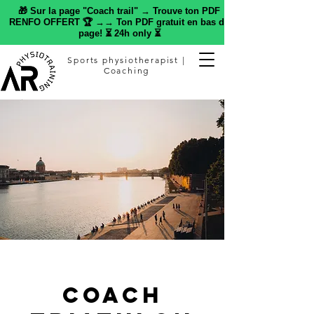
🎁 Sur la page "Coach trail" → Trouve ton PDF
RENFO OFFERT 🏆 →→ Ton PDF gratuit en bas de
page! ⏳ 24h only ⏳
Sports physiotherapist |
Coaching
Coach