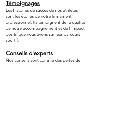
Témoignages
Les histoires de succès de nos athlètes
sont les étoiles de notre firmament
professionnel.
Ils témoignent
de la qualité
de notre accompagnement et de l'impact
positif que nous avons sur leur parcours
sportif.
Conseils d'experts
Nos conseils sont comme des perles de
sagesse, nées de l'expérience et de la
connaissance. Nous partageons avec vous
des astuces, des techniques et des
stratégies qui ont fait leurs preuves, afin
de vous aider à tirer le
meilleur de vous-
même.
Stages
Nos stages sont des expéditions dans le
monde du triathlon, des occasions