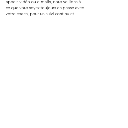
appels vidéo ou e-mails, nous veillons à
ce que vous soyez toujours en phase avec
votre coach, pour un suivi continu et
efficace.
Combien de temps dure le
coaching ?
La durée du coaching dépend de vos
objectifs personnels et de votre niveau de
départ. Certains atteignent leurs buts en
quelques mois, tandis que d'autres
préfèrent un accompagnement sur le long
terme. Nous nous adaptons à votre
rythme pour un parcours personnalisé.
Quels objectifs sont
atteignables ?
Avec un coaching de trail en ligne, vos
objectifs peuvent être aussi variés que de
terminer votre premier ultra-trail,