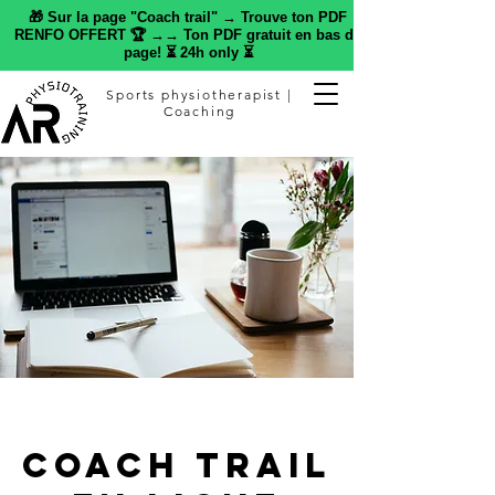
🎁 Sur la page "Coach trail" → Trouve ton PDF
RENFO OFFERT 🏆 →→ Ton PDF gratuit en bas de
page! ⏳ 24h only ⏳
Sports physiotherapist |
Coaching
Coach trail