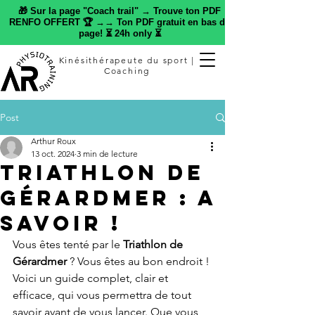
🎁 Sur la page "Coach trail" → Trouve ton PDF
RENFO OFFERT 🏆 →→ Ton PDF gratuit en bas de
page! ⏳ 24h only ⏳
Kinésithérapeute du sport |
Coaching
Post
Arthur Roux
13 oct. 2024
3 min de lecture
Triathlon de
Gérardmer : A
SAVOIR !
Vous êtes tenté par le 
Triathlon de 
Gérardmer
 ? Vous êtes au bon endroit ! 
Voici un guide complet, clair et 
efficace, qui vous permettra de tout 
savoir avant de vous lancer. Que vous 