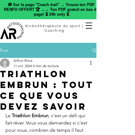
🎁 Sur la page "Coach trail" → Trouve ton PDF
RENFO OFFERT 🏆 →→ Ton PDF gratuit en bas de
page! ⏳ 24h only ⏳
Kinésithérapeute du sport |
Coaching
Post
Arthur Roux
11 oct. 2024
5 min de lecture
Triathlon
Embrun : Tout
ce que vous
devez savoir
Le 
Triathlon Embrun
, c’est un défi qui 
fait rêver. Vous vous demandez si c'est 
pour vous, combien de temps il faut 