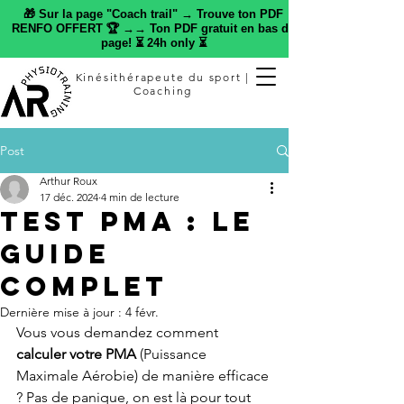
🎁 Sur la page "Coach trail" → Trouve ton PDF
RENFO OFFERT 🏆 →→ Ton PDF gratuit en bas de
page! ⏳ 24h only ⏳
Kinésithérapeute du sport |
Coaching
Post
Arthur Roux
17 déc. 2024
4 min de lecture
Test PMA : LE
Guide
Complet
Dernière mise à jour :
4 févr.
Vous vous demandez comment 
calculer votre PMA
 (Puissance 
Maximale Aérobie) de manière efficace 
? Pas de panique, on est là pour tout 