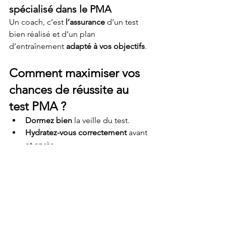
spécialisé dans le PMA
Un coach, c’est 
l’assurance
 d’un test 
bien réalisé et d’un plan 
d’entraînement 
adapté à vos objectifs
.
Comment maximiser vos 
chances de réussite au 
test PMA ?
Dormez bien
 la veille du test.
Hydratez-vous correctement
 avant 
et après.
Restez concentré
 pendant le test : 
chaque seconde compte !
Vous voilà armés pour réaliser votre 
test PMA
 dans les meilleures 
conditions. Alors, prêts à repousser vos 