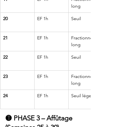
long
20
EF 1h
Seuil
21
EF 1h
Fractionné 
long
22
EF 1h
Seuil
23
EF 1h
Fractionné 
long
24
EF 1h
Seuil léger
🟡 
PHASE 3 – Affûtage 