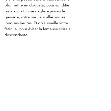
pliométrie en douceur, pour solidifier 
les appuis.On ne néglige jamais le 
gainage, votre meilleur allié sur les 
longues heures. Et on surveille votre 
fatigue, pour éviter la fameuse spirale 
descendante.
Qui vous accompagne 
dans votre préparation 
ultra trail 120 km ?
Nous sommes là pour vous guider, 
vous soutenir, vous canaliser 
parfois.Avoir un coach, c’est gagner en 
clarté et en sérénité.On partage notre 
expérience de terrain, nos erreurs 
aussi. Et on vous aide à transformer ces 
120 km en aventure maîtrisée, pas en 