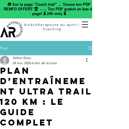
🎁 Sur la page "Coach trail" → Trouve ton PDF
RENFO OFFERT 🏆 →→ Ton PDF gratuit en bas de
page! ⏳ 24h only ⏳
Kinésithérapeute du sport |
Coaching
Post
Arthur Roux
24 nov. 2025
6 min de lecture
Plan
d’entraîneme
nt Ultra Trail
120 km : Le
Guide
Complet