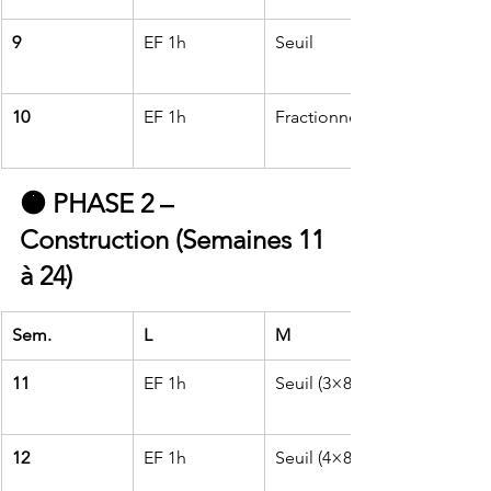
9
EF 1h
Seuil
10
EF 1h
Fractionné
🟠 
PHASE 2 – 
Construction (Semaines 11 
à 24)
Sem.
L
M
11
EF 1h
Seuil (3×8’)
12
EF 1h
Seuil (4×8’)