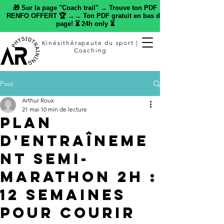
🎁 Sur la page "Coach trail" → Trouve ton PDF
RENFO OFFERT 🏆 →→ Ton PDF gratuit en bas de
page! ⏳ 24h only ⏳
Kinésithérapeute du sport |
Coaching
Post
Arthur Roux
21 mai
10 min de lecture
Plan
d'entraîneme
nt semi-
marathon 2h :
12 semaines
pour courir