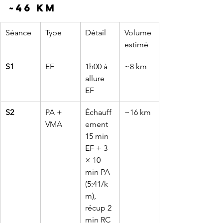
~46 km
Séance
Type
Détail
Volume 
estimé
S1
EF
1h00 à 
~8 km
allure 
EF
S2
PA + 
Échauff
~16 km
VMA
ement 
15 min 
EF + 3 
× 10 
min PA 
(5:41/k
m), 
récup 2 
min RC 