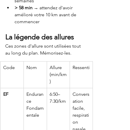
semaines
> 58 min
 → attendez d'avoir 
amélioré votre 10 km avant de 
commencer
La légende des allures
Ces zones d'allure sont utilisées tout 
au long du plan. Mémorisez-les.
Code
Nom
Allure 
Ressenti
(min/km
)
EF
Enduran
6:50–
Convers
ce 
7:30/km
ation 
Fondam
facile, 
entale
respirati
on 
nasale 