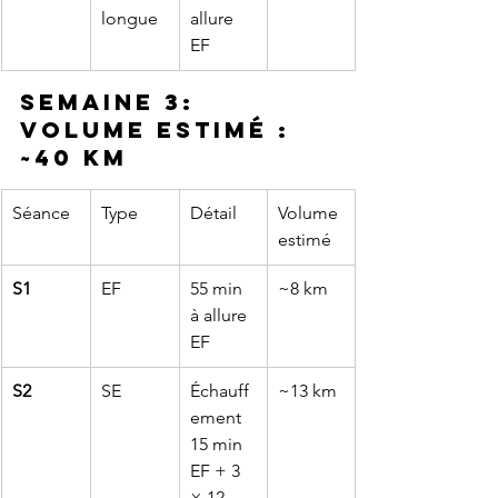
longue
allure 
EF
Semaine 3: 
Volume estimé : 
~40 km
Séance
Type
Détail
Volume 
estimé
S1
EF
55 min 
~8 km
à allure 
EF
S2
SE
Échauff
~13 km
ement 
15 min 
EF + 3 
× 12 