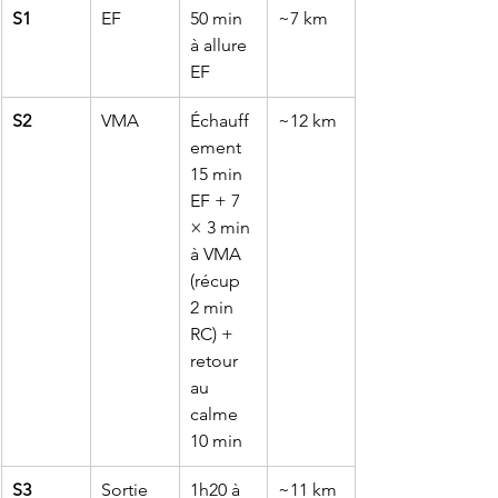
S1
EF
50 min 
~7 km
à allure 
EF
S2
VMA
Échauff
~12 km
ement 
15 min 
EF + 7 
× 3 min 
à VMA 
(récup 
2 min 
RC) + 
retour 
au 
calme 
10 min
S3
Sortie 
1h20 à 
~11 km