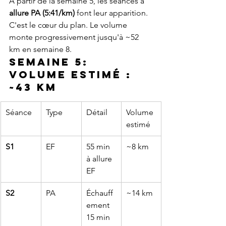
À partir de la semaine 5, les séances à 
allure PA (5:41/km)
 font leur apparition. 
C'est le cœur du plan. Le volume 
monte progressivement jusqu'à ~52 
km en semaine 8.
Semaine 5: 
Volume estimé : 
~43 km
Séance
Type
Détail
Volume 
estimé
S1
EF
55 min 
~8 km
à allure 
EF
S2
PA
Échauff
~14 km
ement 
15 min 