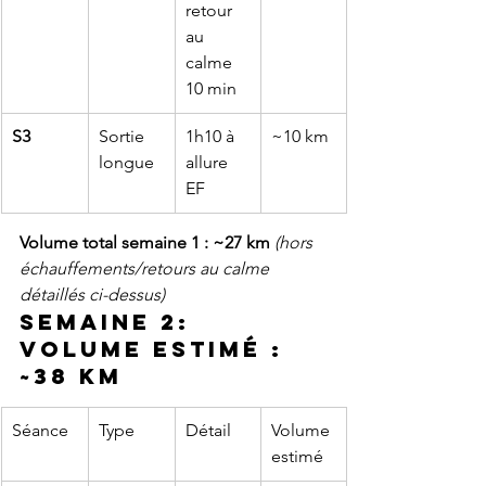
retour 
au 
calme 
10 min
S3
Sortie 
1h10 à 
~10 km
longue
allure 
EF
Volume total semaine 1 : ~27 km
(hors 
échauffements/retours au calme 
détaillés ci-dessus)
Semaine 2: 
Volume estimé : 
~38 km
Séance
Type
Détail
Volume 
estimé