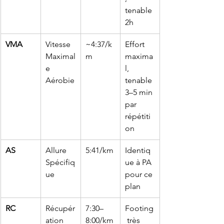
tenable 
2h
VMA
Vitesse 
~4:37/k
Effort 
Maximal
m
maxima
e 
l, 
Aérobie
tenable 
3–5 min 
par 
répétiti
on
AS
Allure 
5:41/km
Identiq
Spécifiq
ue à PA 
ue
pour ce 
plan
RC
Récupér
7:30–
Footing
ation
8:00/km
 très 