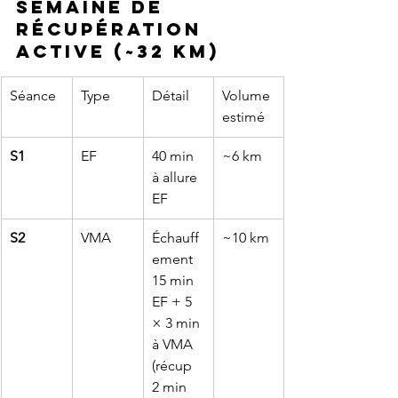
Semaine de 
récupération 
active (~32 km)
Séance
Type
Détail
Volume 
estimé
S1
EF
40 min 
~6 km
à allure 
EF
S2
VMA
Échauff
~10 km
ement 
15 min 
EF + 5 
× 3 min 
à VMA 
(récup 
2 min 