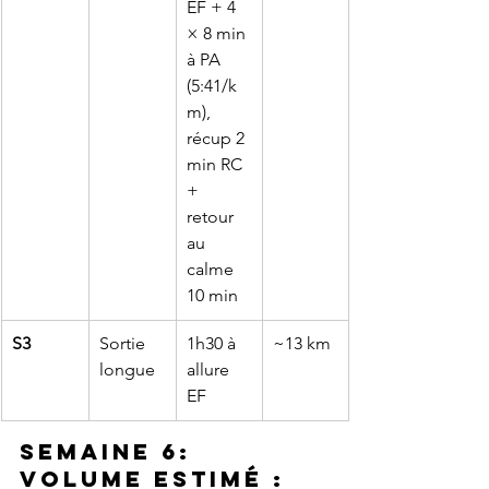
EF + 4 
× 8 min 
à PA 
(5:41/k
m), 
récup 2 
min RC 
+ 
retour 
au 
calme 
10 min
S3
Sortie 
1h30 à 
~13 km
longue
allure 
EF
Semaine 6: 
Volume estimé : 