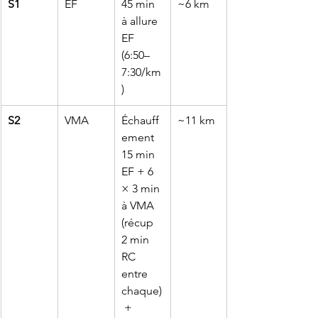
S1
EF
45 min 
~6 km
à allure 
EF 
(6:50–
7:30/km
)
S2
VMA
Échauff
~11 km
ement 
15 min 
EF + 6 
× 3 min 
à VMA 
(récup 
2 min 
RC 
entre 
chaque)
 + 