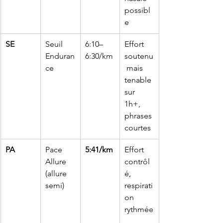
possibl
e
SE
Seuil 
6:10–
Effort 
Enduran
6:30/km
soutenu
ce
 mais 
tenable 
sur 
1h+, 
phrases 
courtes
PA
Pace 
5:41/km
Effort 
Allure 
contrôl
(allure 
é, 
semi)
respirati
on 
rythmée
, 