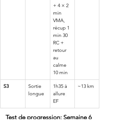
+ 4 × 2 
min 
VMA, 
récup 1 
min 30 
RC + 
retour 
au 
calme 
10 min
S3
Sortie 
1h35 à 
~13 km
longue
allure 
EF
Test de progression: Semaine 6
Après votre séance S2 de la semaine 6, 
réalisez ce test : 
courez 10 km à allure 