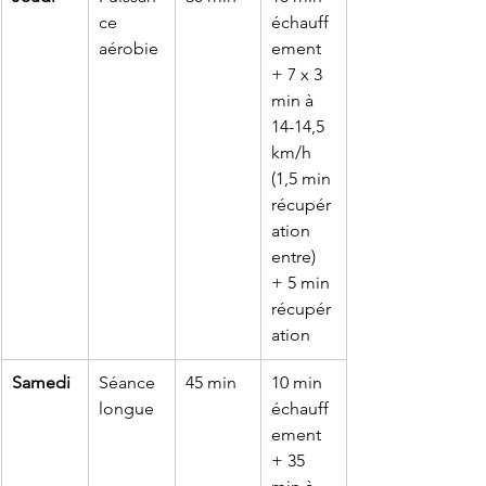
ce 
échauff
aérobie
ement 
+ 7 x 3 
min à 
14-14,5 
km/h 
(1,5 min 
récupér
ation 
entre) 
+ 5 min 
récupér
ation
Samedi
Séance 
45 min
10 min 
longue
échauff
ement 
+ 35 