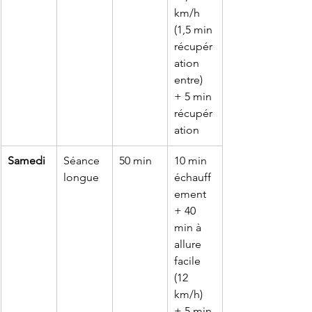
km/h 
(1,5 min 
récupér
ation 
entre) 
+ 5 min 
récupér
ation
Samedi
Séance 
50 min
10 min 
longue
échauff
ement 
+ 40 
min à 
allure 
facile 
(12 
km/h) 
+ 5 min 