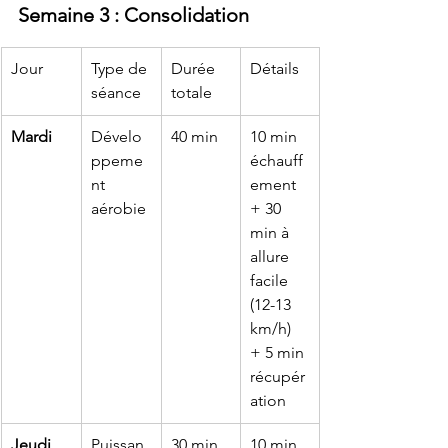
Semaine 3 : Consolidation
Jour
Type de 
Durée 
Détails
séance
totale
Mardi
Dévelo
40 min
10 min 
ppeme
échauff
nt 
ement 
aérobie
+ 30 
min à 
allure 
facile 
(12-13 
km/h) 
+ 5 min 
récupér
ation
Jeudi
Puissan
30 min
10 min 