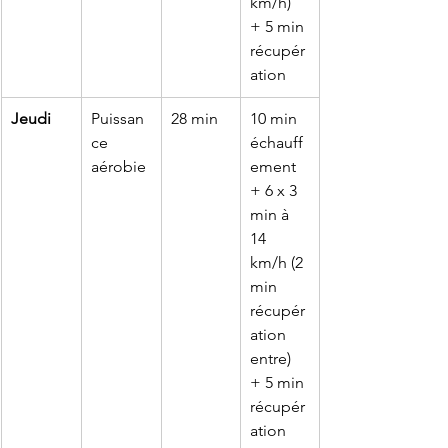
km/h) 
+ 5 min 
récupér
ation
Jeudi
Puissan
28 min
10 min 
ce 
échauff
aérobie
ement 
+ 6 x 3 
min à 
14 
km/h (2 
min 
récupér
ation 
entre) 
+ 5 min 
récupér
ation