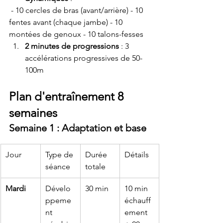
 - 10 cercles de bras (avant/arrière) - 10 
fentes avant (chaque jambe) - 10 
montées de genoux - 10 talons-fesses
2 minutes de progressions
 : 3 
accélérations progressives de 50-
100m
Plan d'entraînement 8 
semaines
Semaine 1 : Adaptation et base
Jour
Type de 
Durée 
Détails
séance
totale
Mardi
Dévelo
30 min
10 min 
ppeme
échauff
nt 
ement 