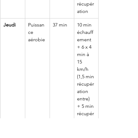
récupér
ation
Jeudi
Puissan
37 min
10 min 
ce 
échauff
aérobie
ement 
+ 6 x 4 
min à 
15 
km/h 
(1,5 min 
récupér
ation 
entre) 
+ 5 min 
récupér
ation
Samedi
Séance 
55 min
10 min 