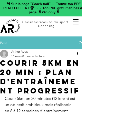
🎁 Sur la page "Coach trail" → Trouve ton PDF
RENFO OFFERT 🏆 →→ Ton PDF gratuit en bas de
page! ⏳ 24h only ⏳
Kinésithérapeute du sport |
Coaching
Post
Arthur Roux
16 mars
8 min de lecture
Courir 5km en
20 min : plan
d'entraîneme
nt progressif
Courir 5km en 20 minutes (12 km/h) est 
un objectif ambitieux mais réalisable 
en 8 à 12 semaines d'entraînement 