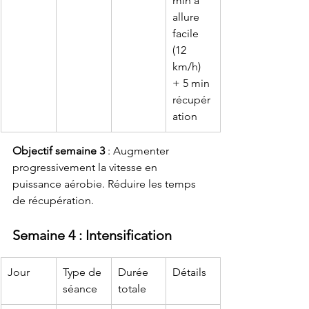
min à 
allure 
facile 
(12 
km/h) 
+ 5 min 
récupér
ation
Objectif semaine 3
 : Augmenter 
progressivement la vitesse en 
puissance aérobie. Réduire les temps 
de récupération.
Semaine 4 : Intensification
Jour
Type de 
Durée 
Détails
séance
totale