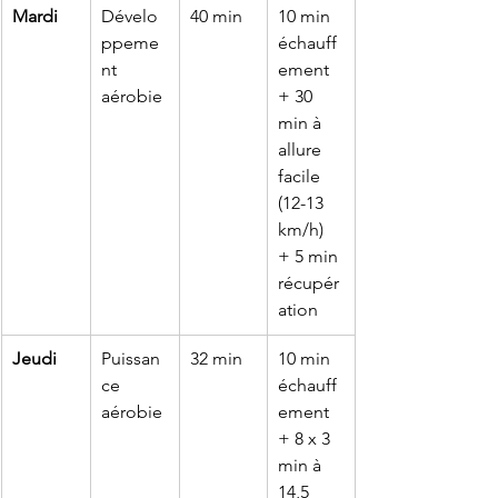
Mardi
Dévelo
40 min
10 min 
ppeme
échauff
nt 
ement 
aérobie
+ 30 
min à 
allure 
facile 
(12-13 
km/h) 
+ 5 min 
récupér
ation
Jeudi
Puissan
32 min
10 min 
ce 
échauff
aérobie
ement 
+ 8 x 3 
min à 
14,5 