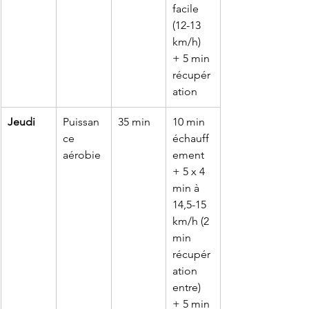
facile 
(12-13 
km/h) 
+ 5 min 
récupér
ation
Jeudi
Puissan
35 min
10 min 
ce 
échauff
aérobie
ement 
+ 5 x 4 
min à 
14,5-15 
km/h (2 
min 
récupér
ation 
entre) 
+ 5 min 