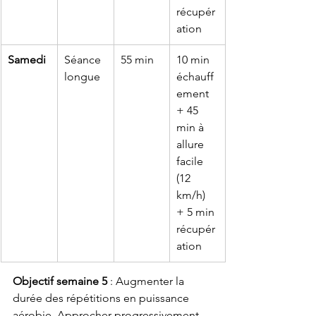
récupér
ation
Samedi
Séance 
55 min
10 min 
longue
échauff
ement 
+ 45 
min à 
allure 
facile 
(12 
km/h) 
+ 5 min 
récupér
ation
Objectif semaine 5
 : Augmenter la 
durée des répétitions en puissance 
aérobie. Approcher progressivement 