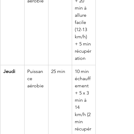
aérobie
+ 20 
min à 
allure 
facile 
(12-13 
km/h) 
+ 5 min 
récupér
ation
Jeudi
Puissan
25 min
10 min 
ce 
échauff
aérobie
ement 
+ 5 x 3 
min à 
14 
km/h (2 
min 
récupér