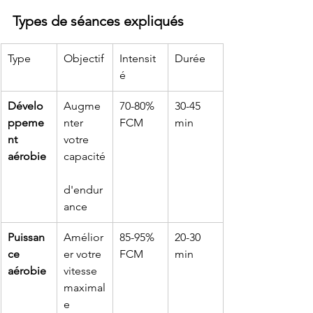
Types de séances expliqués
Type
Objectif
Intensit
Durée
é
Dévelo
Augme
70-80% 
30-45 
ppeme
nter 
FCM
min
nt 
votre 
aérobie
capacité
d'endur
ance
Puissan
Amélior
85-95% 
20-30 
ce 
er votre 
FCM
min
aérobie
vitesse 
maximal
e