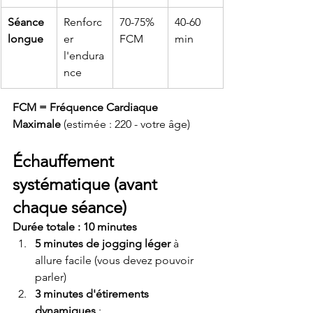
Séance 
Renforc
70-75% 
40-60 
longue
er 
FCM
min
l'endura
nce
FCM = Fréquence Cardiaque 
Maximale
 (estimée : 220 - votre âge)
Échauffement 
systématique (avant 
chaque séance)
Durée totale : 10 minutes
5 minutes de jogging léger
 à 
allure facile (vous devez pouvoir 
parler)
3 minutes d'étirements 
dynamiques
 :