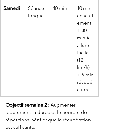
Samedi
Séance 
40 min
10 min 
longue
échauff
ement 
+ 30 
min à 
allure 
facile 
(12 
km/h) 
+ 5 min 
récupér
ation
Objectif semaine 2
 : Augmenter 
légèrement la durée et le nombre de 
répétitions. Vérifier que la récupération 
est suffisante.