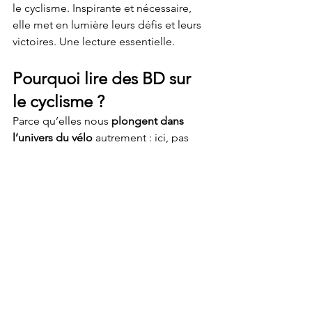
le cyclisme. Inspirante et nécessaire, 
elle met en lumière leurs défis et leurs 
victoires. Une lecture essentielle.
Pourquoi lire des BD sur 
le cyclisme ?
Parce qu’elles nous 
plongent dans 
l’univers du vélo
 autrement : ici, pas 
besoin de mettre un casque ni de 
grimper un col. Les histoires nous 
reconnectent à notre passion tout en 
nous divertissant. Et avouons-le, c’est 
toujours sympa de voir des cyclistes 
illustrés avec humour et authenticité.
Alors, laquelle de ces BD allez-vous 
ajouter à votre bibliothèque ? 😊