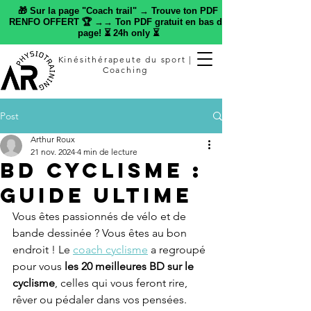
🎁 Sur la page "Coach trail" → Trouve ton PDF
RENFO OFFERT 🏆 →→ Ton PDF gratuit en bas de
page! ⏳ 24h only ⏳
Kinésithérapeute du sport |
Coaching
Post
Arthur Roux
21 nov. 2024
4 min de lecture
BD cyclisme :
guide ultime
Vous êtes passionnés de vélo et de 
bande dessinée ? Vous êtes au bon 
endroit ! Le 
coach cyclisme
 a regroupé 
pour vous 
les 20 meilleures BD sur le 
cyclisme
, celles qui vous feront rire, 
rêver ou pédaler dans vos pensées. 