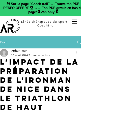
🎁 Sur la page "Coach trail" → Trouve ton PDF
RENFO OFFERT 🏆 →→ Ton PDF gratuit en bas de
page! ⏳ 24h only ⏳
Kinésithérapeute du sport |
Coaching
Post
Arthur Roux
16 août 2024
7 min de lecture
L’impact de la
préparation
de l'Ironman
de Nice dans
le triathlon
de haut