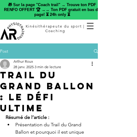
🎁 Sur la page "Coach trail" → Trouve ton PDF
RENFO OFFERT 🏆 →→ Ton PDF gratuit en bas de
page! ⏳ 24h only ⏳
Kinésithérapeute du sport |
Coaching
Post
Arthur Roux
28 janv. 2025
3 min de lecture
Trail du
Grand Ballon
: Le Défi
Ultime
Résumé de l’article :
Présentation du Trail du Grand 
Ballon et pourquoi il est unique