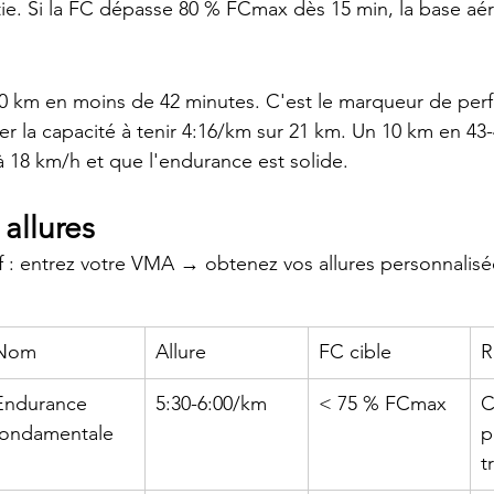
tie. Si la FC dépasse 80 % FCmax dès 15 min, la base aér
 10 km en moins de 42 minutes. C'est le marqueur de per
der la capacité à tenir 4:16/km sur 21 km. Un 10 km en 43
 à 18 km/h et que l'endurance est solide.
allures
tif : entrez votre VMA → obtenez vos allures personnalisé
Nom
Allure
FC cible
R
Endurance 
5:30-6:00/km
< 75 % FCmax
C
fondamentale
p
t