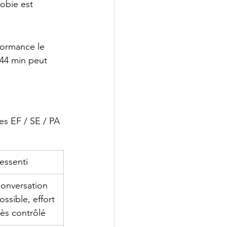
obie est 
formance le 
-44 min peut 
es EF / SE / PA 
essenti
onversation 
ossible, effort 
rès contrôlé