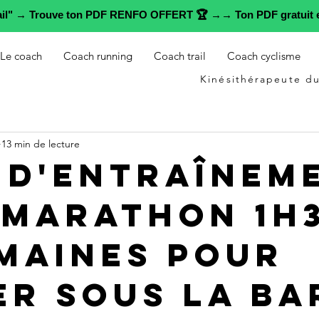
rail" → Trouve ton PDF RENFO OFFERT 🏆 →→ Ton PDF gratuit e
Le coach
Coach running
Coach trail
Coach cyclisme
Kinésithérapeute du
13 min de lecture
 d'entraînem
-marathon 1h3
emaines pour
er sous la ba