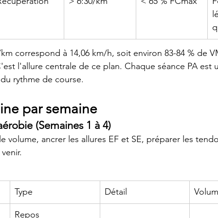
Récupération
> 6:30/km
< 65 % FCmax
F
l
q
/km correspond à 14,06 km/h, soit environ 83-84 % de 
'est l'allure centrale de ce plan. Chaque séance PA est u
 du rythme de course.
ine par semaine
érobie (Semaines 1 à 4)
le volume, ancrer les allures EF et SE, préparer les tendo
venir.
Type
Détail
Volum
Repos