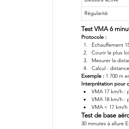
Régularité
Test VMA 6 minu
Protocole :
Échauffement 15
Courir le plus 
Mesurer la dist
Calcul : distan
Exemple :
 1 700 m 
Interprétation pour c
VMA 17 km/h : p
VMA 18 km/h : pr
VMA < 17 km/h : 
Test de base aér
30 minutes à allure 