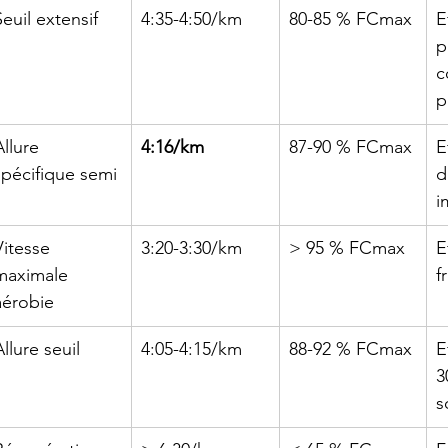
Seuil extensif
4:35-4:50/km
80-85 % FCmax
E
p
c
p
Allure 
4:16/km
87-90 % FCmax
E
spécifique semi
d
i
Vitesse 
3:20-3:30/km
> 95 % FCmax
E
maximale 
f
aérobie
Allure seuil
4:05-4:15/km
88-92 % FCmax
E
3
s