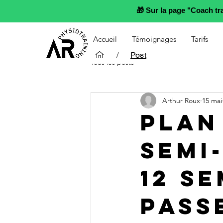
🎁 Sur la page "Coach t
Accueil
Témoignages
Tarifs
/
Post
Tous les posts
Arthur Roux
15 mai
Plan
semi
12 s
pass