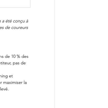
 a été conçu à 
es de coureurs 
ns de 10 % des 
iteur, pas de 
ning et 
r maximiser la 
levé.