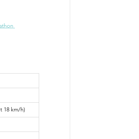
athon 
t 18 km/h)