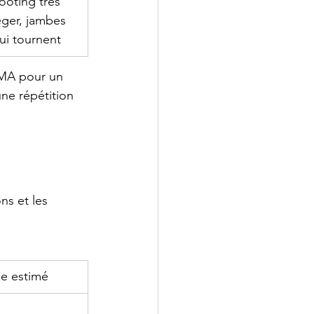
ooting très 
éger, jambes 
ui tournent
VMA pour un 
ne répétition 
ns et les 
e estimé