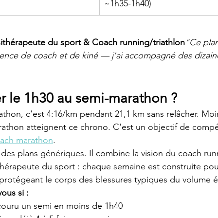
~1h35-1h40)
ithérapeute du sport & Coach running/triathlon
"Ce plan
ience de coach et de kiné — j'ai accompagné des dizain
er le 1h30 au semi-marathon ?
thon, c'est 4:16/km pendant 21,1 km sans relâcher. Moi
rathon atteignent ce chrono. C'est un objectif de compét
ach marathon
.
t des plans génériques. Il combine la vision du coach run
ithérapeute du sport : chaque semaine est construite pou
protégeant le corps des blessures typiques du volume é
ous si :
couru un semi en moins de 1h40