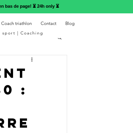
n bas de page! ⏳ 24h only ⏳
Coach triathlon
Contact
Blog
 sport | Coaching
ent
0 :
rre