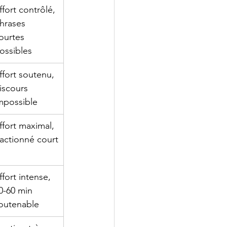
ffort contrôlé, 
hrases 
ourtes 
ossibles
ffort soutenu, 
iscours 
mpossible
ffort maximal, 
ractionné court
ffort intense, 
0-60 min 
outenable