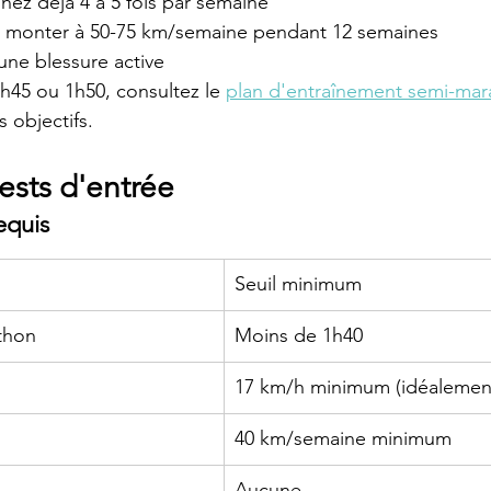
nez déjà 4 à 5 fois par semaine
à monter à 50-75 km/semaine pendant 12 semaines
une blessure active
1h45 ou 1h50, consultez le 
plan d'entraînement semi-mar
s objectifs.
tests d'entrée
equis
Seuil minimum
thon
Moins de 1h40
17 km/h minimum (idéalemen
40 km/semaine minimum
Aucune