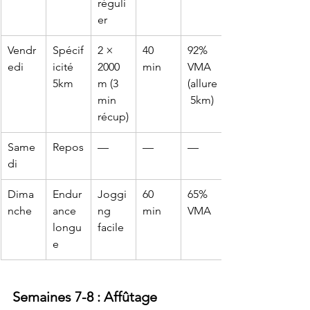
réguli
er
Vendr
Spécif
2 × 
40 
92% 
edi
icité 
2000
min
VMA 
5km
m (3 
(allure
min 
 5km)
récup)
Same
Repos
—
—
—
di
Dima
Endur
Joggi
60 
65% 
nche
ance 
ng 
min
VMA
longu
facile
e
Semaines 7-8 : Affûtage 