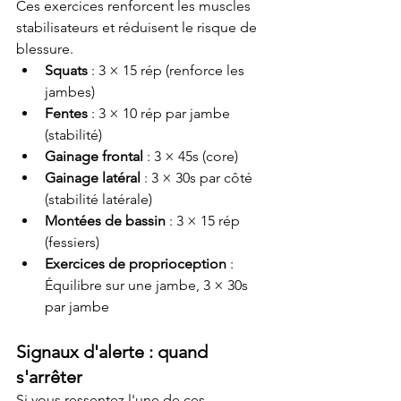
Ces exercices renforcent les muscles 
stabilisateurs et réduisent le risque de 
blessure.
Squats
 : 3 × 15 rép (renforce les 
jambes)
Fentes
 : 3 × 10 rép par jambe 
(stabilité)
Gainage frontal
 : 3 × 45s (core)
Gainage latéral
 : 3 × 30s par côté 
(stabilité latérale)
Montées de bassin
 : 3 × 15 rép 
(fessiers)
Exercices de proprioception
 : 
Équilibre sur une jambe, 3 × 30s 
par jambe
Signaux d'alerte : quand 
s'arrêter
Si vous ressentez l'une de ces 