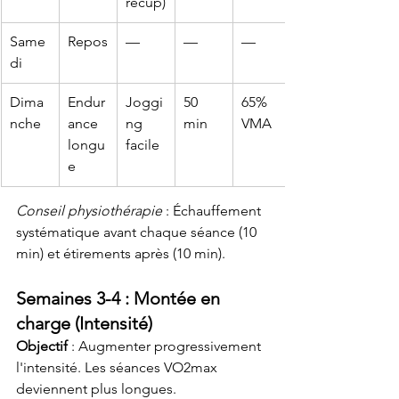
récup)
Same
Repos
—
—
—
di
Dima
Endur
Joggi
50 
65% 
nche
ance 
ng 
min
VMA
longu
facile
e
Conseil physiothérapie
 : Échauffement 
systématique avant chaque séance (10 
min) et étirements après (10 min).
Semaines 3-4 : Montée en 
charge (Intensité)
Objectif
 : Augmenter progressivement 
l'intensité. Les séances VO2max 
deviennent plus longues.