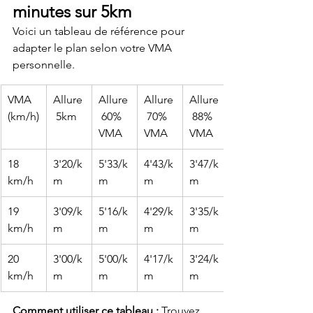
minutes sur 5km
Voici un tableau de référence pour 
adapter le plan selon votre VMA 
personnelle.
VMA 
Allure
Allure
Allure
Allure
(km/h)
 5km
 60% 
 70% 
 88% 
VMA
VMA
VMA
18 
3'20/k
5'33/k
4'43/k
3'47/k
km/h
m
m
m
m
19 
3'09/k
5'16/k
4'29/k
3'35/k
km/h
m
m
m
m
20 
3'00/k
5'00/k
4'17/k
3'24/k
km/h
m
m
m
m
Comment utiliser ce tableau :
 Trouvez 