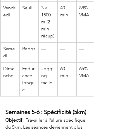
Vendr
Seuil
3 × 
40 
88% 
edi
1500
min
VMA
m (2 
min 
récup)
Same
Repos
—
—
—
di
Dima
Endur
Joggi
60 
65% 
nche
ance 
ng 
min
VMA
longu
facile
e
Semaines 5-6 : Spécificité (5km)
Objectif
 : Travailler à l'allure spécifique 
du 5km. Les séances deviennent plus 