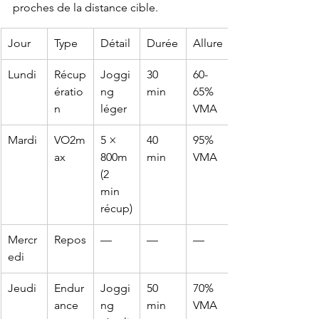
proches de la distance cible.
Jour
Type
Détail
Durée
Allure
Lundi
Récup
Joggi
30 
60-
ératio
ng 
min
65% 
n
léger
VMA
Mardi
VO2m
5 × 
40 
95% 
ax
800m 
min
VMA
(2 
min 
récup)
Mercr
Repos
—
—
—
edi
Jeudi
Endur
Joggi
50 
70% 
ance
ng 
min
VMA