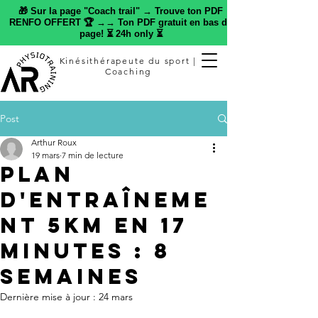
🎁 Sur la page "Coach trail" → Trouve ton PDF
RENFO OFFERT 🏆 →→ Ton PDF gratuit en bas de
page! ⏳ 24h only ⏳
Kinésithérapeute du sport |
Coaching
Post
Arthur Roux
19 mars
7 min de lecture
Plan
d'entraîneme
nt 5km en 17
minutes : 8
semaines
Dernière mise à jour :
24 mars