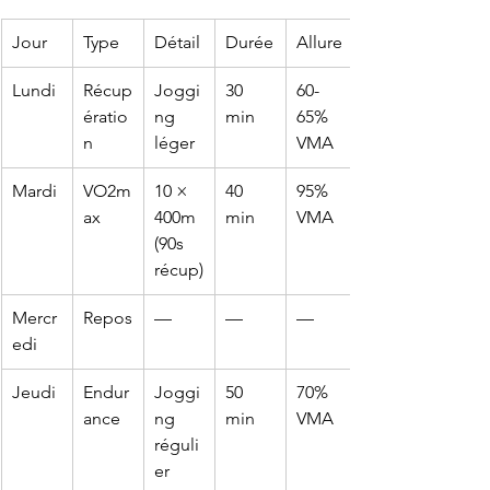
Jour
Type
Détail
Durée
Allure
Lundi
Récup
Joggi
30 
60-
ératio
ng 
min
65% 
n
léger
VMA
Mardi
VO2m
10 × 
40 
95% 
ax
400m 
min
VMA
(90s 
récup)
Mercr
Repos
—
—
—
edi
Jeudi
Endur
Joggi
50 
70% 
ance
ng 
min
VMA
réguli
er