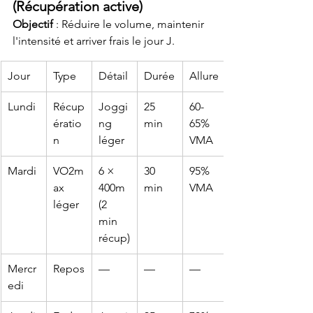
(Récupération active)
Objectif
 : Réduire le volume, maintenir 
l'intensité et arriver frais le jour J.
Jour
Type
Détail
Durée
Allure
Lundi
Récup
Joggi
25 
60-
ératio
ng 
min
65% 
n
léger
VMA
Mardi
VO2m
6 × 
30 
95% 
ax 
400m 
min
VMA
léger
(2 
min 
récup)
Mercr
Repos
—
—
—
edi