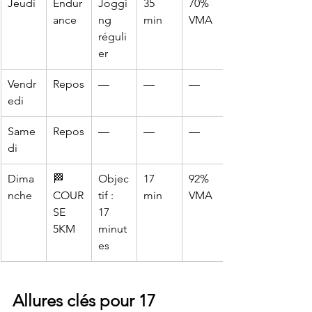
Jeudi
Endur
Joggi
35 
70% 
ance
ng 
min
VMA
réguli
er
Vendr
Repos
—
—
—
edi
Same
Repos
—
—
—
di
Dima
🏁 
Objec
17 
92% 
nche
COUR
tif : 
min
VMA
SE 
17 
5KM
minut
es
Allures clés pour 17 