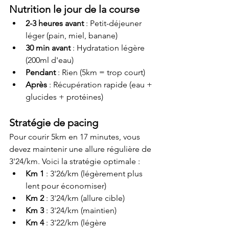
Nutrition le jour de la course
2-3 heures avant
 : Petit-déjeuner 
léger (pain, miel, banane)
30 min avant
 : Hydratation légère 
(200ml d'eau)
Pendant
 : Rien (5km = trop court)
Après
 : Récupération rapide (eau + 
glucides + protéines)
Stratégie de pacing
Pour courir 5km en 17 minutes, vous 
devez maintenir une allure régulière de 
3'24/km. Voici la stratégie optimale :
Km 1
 : 3'26/km (légèrement plus 
lent pour économiser)
Km 2
 : 3'24/km (allure cible)
Km 3
 : 3'24/km (maintien)
Km 4
 : 3'22/km (légère 