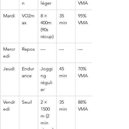
n
léger
VMA
Mardi
VO2m
8 × 
35 
95% 
ax
400m 
min
VMA
(90s 
récup)
Mercr
Repos
—
—
—
edi
Jeudi
Endur
Joggi
45 
70% 
ance
ng 
min
VMA
réguli
er
Vendr
Seuil
2 × 
35 
88% 
edi
1500
min
VMA
m (2 
min 