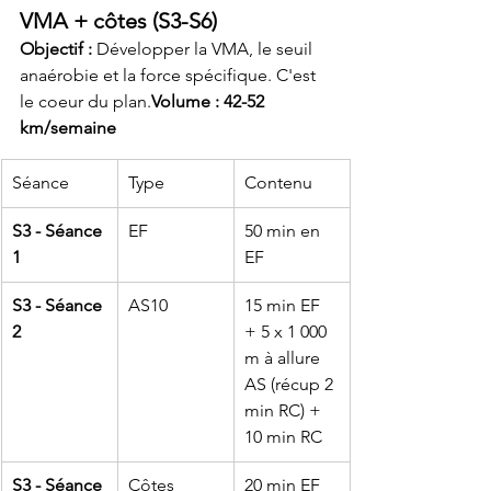
VMA + côtes (S3-S6)
Objectif :
 Développer la VMA, le seuil 
anaérobie et la force spécifique. C'est 
le coeur du plan.
Volume : 42-52 
km/semaine
Séance
Type
Contenu
S3 - Séance 
EF
50 min en 
1
EF
S3 - Séance 
AS10
15 min EF 
2
+ 5 x 1 000 
m à allure 
AS (récup 2 
min RC) + 
10 min RC
S3 - Séance 
Côtes
20 min EF 