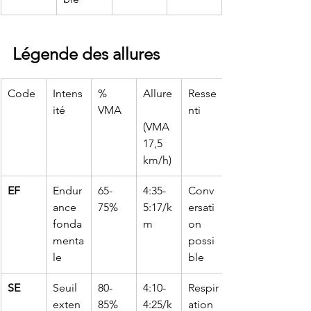
Légende des allures
Code
Intens
% 
Allure
Resse
ité
VMA
nti
(VMA 
17,5 
km/h)
EF
Endur
65-
4:35-
Conv
ance 
75%
5:17/k
ersati
fonda
m
on 
menta
possi
le
ble
SE
Seuil 
80-
4:10-
Respir
exten
85%
4:25/k
ation 