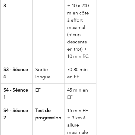
3
+ 10 x 200 
m en côte 
à effort 
maximal 
(récup 
descente 
en trot) + 
10 min RC
S3 - Séance 
Sortie 
70-80 min 
4
longue
en EF
S4 - Séance 
EF
45 min en 
1
EF
S4 - Séance 
Test de 
15 min EF 
2
progression
+ 3 km à 
allure 
maximale 