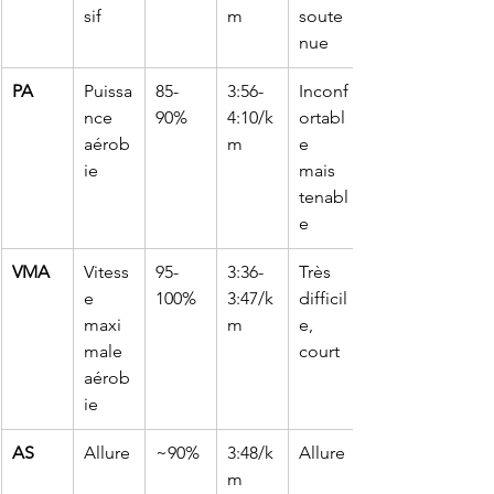
sif
m
soute
nue
PA
Puissa
85-
3:56-
Inconf
nce 
90%
4:10/k
ortabl
aérob
m
e 
ie
mais 
tenabl
e
VMA
Vitess
95-
3:36-
Très 
e 
100%
3:47/k
difficil
maxi
m
e, 
male 
court
aérob
ie
AS
Allure
~90%
3:48/k
Allure
m