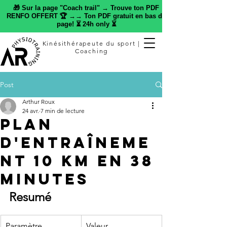
🎁 Sur la page "Coach trail" → Trouve ton PDF
RENFO OFFERT 🏆 →→ Ton PDF gratuit en bas de
page! ⏳ 24h only ⏳
Kinésithérapeute du sport |
Coaching
Post
Arthur Roux
24 avr.
7 min de lecture
Plan
d'entraîneme
nt 10 km en 38
minutes
Resumé
Paramètre
Valeur