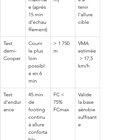
e (après 
tenir 
15 min 
l'allure 
d'échau
cible
ffement)
Test 
Courir 
> 1 750 
VMA 
demi-
le plus 
m
estimée
Cooper
loin 
 > 17,5 
possibl
km/h
e en 6 
min
Test 
45 min 
FC < 
Valide 
d'endur
de 
75% 
la base 
ance
footing 
FCmax
aérobie 
continu 
suffisant
à allure 
e
conforta
ble