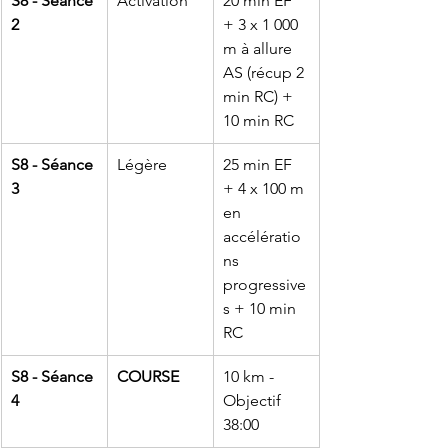
S8 - Séance 
Activation
20 min EF 
2
+ 3 x 1 000 
m à allure 
AS (récup 2 
min RC) + 
10 min RC
S8 - Séance 
Légère
25 min EF 
3
+ 4 x 100 m 
en 
accélératio
ns 
progressive
s + 10 min 
RC
S8 - Séance 
COURSE
10 km - 
4
Objectif 
38:00