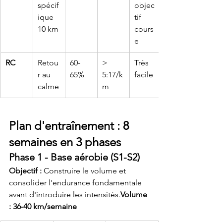
spécif
objec
ique 
tif 
10 km
cours
e
RC
Retou
60-
> 
Très 
r au 
65%
5:17/k
facile
calme
m
Plan d'entraînement : 8 
semaines en 3 phases
Phase 1 - Base aérobie (S1-S2)
Objectif :
 Construire le volume et 
consolider l'endurance fondamentale 
avant d'introduire les intensités.
Volume 
: 36-40 km/semaine