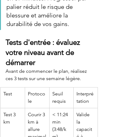
palier réduit le risque de 
blessure et améliore la 
durabilité de vos gains.
Tests d'entrée : évaluez 
votre niveau avant de 
démarrer
Avant de commencer le plan, réalisez 
ces 3 tests sur une semaine légère.
Test
Protoco
Seuil 
Interpré
le
requis
tation
Test 3 
Courir 3 
< 11:24 
Valide 
km
km à 
min 
la 
allure 
(3:48/k
capacit
maximal
m)
é à 