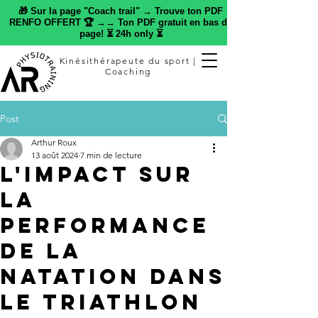
🎁 Sur la page "Coach trail" → Trouve ton PDF
RENFO OFFERT 🏆 →→ Ton PDF gratuit en bas de
page! ⏳ 24h only ⏳
Kinésithérapeute du sport |
Coaching
Post
Arthur Roux
13 août 2024
7 min de lecture
L'impact sur
la
performance
de la
natation dans
le triathlon