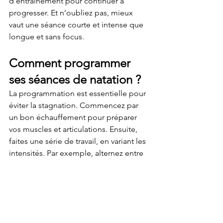
d’entraînement pour continuer à 
progresser. Et n’oubliez pas, mieux 
vaut une séance courte et intense que 
longue et sans focus.
Comment programmer 
ses séances de natation ?
La programmation est essentielle pour 
éviter la stagnation. Commencez par 
un bon échauffement pour préparer 
vos muscles et articulations. Ensuite, 
faites une série de travail, en variant les 
intensités. Par exemple, alternez entre 
des sprints et des périodes de nage 
plus calme.
N'oubliez pas les répétitions, c’est en 
répétant les mouvements que vous les 