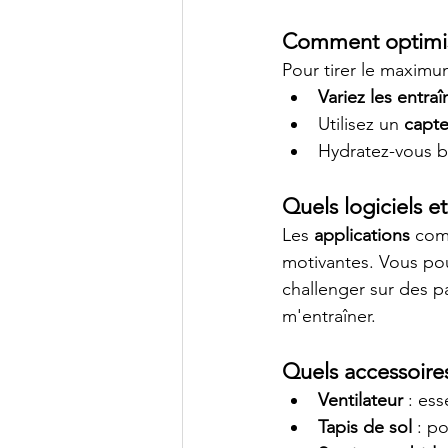
Comment optimise
Pour tirer le maximu
Variez les entra
Utilisez un 
capte
Hydratez-vous b
Quels logiciels et
Les 
applications
 co
motivantes. Vous pou
challenger sur des p
m'entraîner.
Quels accessoire
Ventilateur
 : es
Tapis de sol
 : p