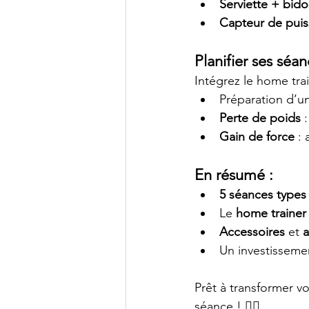
Serviette + bid
Capteur de puis
Planifier ses séan
Intégrez le home tra
Préparation d’un
Perte de poids
 
Gain de force
 :
En résumé :
5 séances types
Le 
home trainer
Accessoires
 et 
a
Un investisseme
Prêt à transformer vo
séance ! 🚴‍♂️