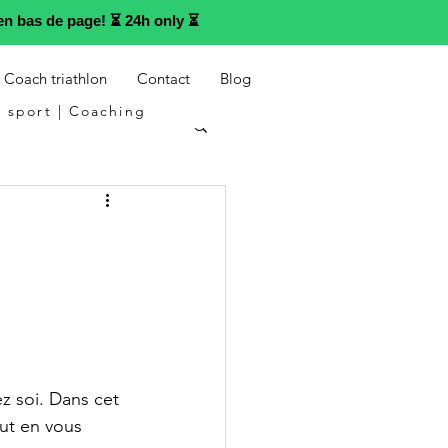
n bas de page! ⏳ 24h only ⏳
Coach triathlon
Contact
Blog
 sport | Coaching
ez soi. Dans cet 
ut en vous 