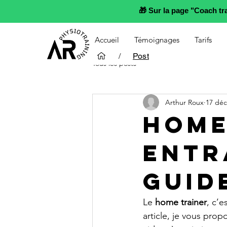
🎁 Sur la page "Coach t
Accueil
Témoignages
Tarifs
/
Post
Tous les posts
Arthur Roux
17 déc
Home
Entr
Guid
Le 
home trainer
, c’e
article, je vous prop