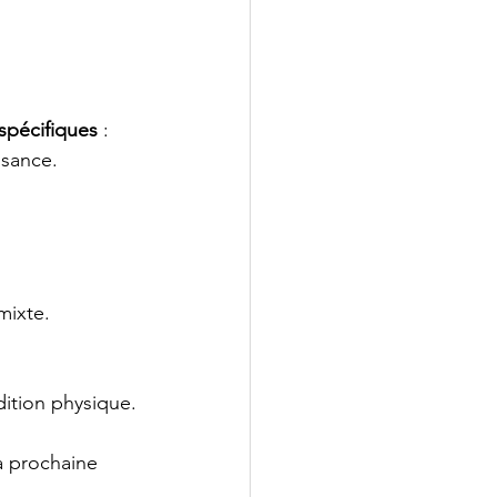
 spécifiques
 :
ssance.
mixte.
ition physique.
la prochaine 