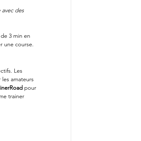
e avec des 
s de 3 min en 
er une course.
tifs. Les 
r les amateurs 
ainerRoad
 pour 
me trainer 