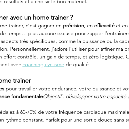
 résultats et à choisir le bon matériel. 
ner avec un home trainer ?
me trainer, c’est gagner en 
précision
, en 
efficacité
 et en
e de temps… plus aucune excuse pour zapper l'entraînem
s aspects très spécifiques, comme la puissance ou la cad
lon. Personnellement, j’adore l'utiliser pour affiner ma p
un effort contrôlé, un gain de temps, et zéro logistique. C
ment avec 
coaching cyclisme
 de qualité.
ome trainer
es
 pour travailler votre endurance, votre puissance et vot
ance fondamentale
Objectif : développer votre capacité 
Pédalez à 60-70% de votre fréquence cardiaque maximale
n rythme constant. Parfait pour une sortie douce sans se