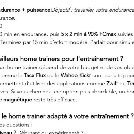
ndurance + puissance
Objectif : travailler votre enduranc
ssance.
0
20 min en endurance, puis 
5 x 2 min à 90% FCmax
 suivie
Terminez par 15 min d’effort modéré. Parfait pour simul
illeurs home trainers pour l'entraînement ?
’un home trainer dépend de votre budget et de vos objec
comme le 
Tacx Flux
 ou le 
Wahoo Kickr
 sont parfaits pou
permettent d’utiliser des applications comme 
Zwift
 ou 
Tr
ives. Si vous cherchez une option plus abordable, un ho
ce magnétique
 reste très efficace.
le home trainer adapté à votre entraînement ?
es questions :
iveau ?
 Débutant ou expérimenté ?