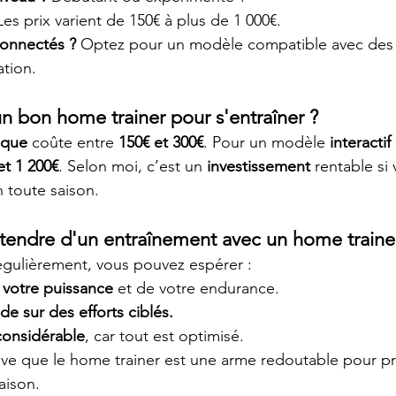
Les prix varient de 150€ à plus de 1 000€.
onnectés ?
 Optez pour un modèle compatible avec des a
ation.
 bon home trainer pour s'entraîner ?
ique
 coûte entre 
150€ et 300€
. Pour un modèle 
interacti
et 1 200€
. Selon moi, c’est un 
investissement
 rentable si
 toute saison.
attendre d'un entraînement avec un home traine
égulièrement, vous pouvez espérer :
 votre puissance
 et de votre endurance.
de sur des efforts ciblés.
considérable
, car tout est optimisé.
uve que le home trainer est une arme redoutable pour p
aison.