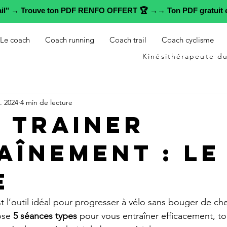
rail" → Trouve ton PDF RENFO OFFERT 🏆 →→ Ton PDF gratuit e
Le coach
Coach running
Coach trail
Coach cyclisme
Kinésithérapeute du
. 2024
4 min de lecture
 Trainer
aînement : LE
e
st l’outil idéal pour progresser à vélo sans bouger de ch
ose 
5 séances types
 pour vous entraîner efficacement, to