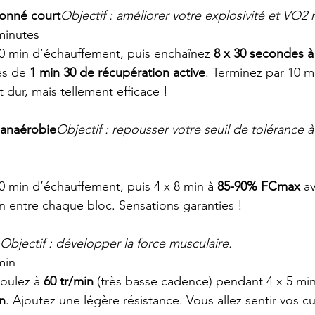
ionné court
Objectif : améliorer votre explosivité et VO2
 minutes
10 min d’échauffement, puis enchaînez 
8 x 30 secondes à
es de 
1 min 30 de récupération active
. Terminez par 10 m
 dur, mais tellement efficace !
 anaérobie
Objectif : repousser votre seuil de tolérance à 
10 min d’échauffement, puis 4 x 8 min à 
85-90% FCmax
 a
n entre chaque bloc. Sensations garanties !
Objectif : développer la force musculaire.
min
Roulez à 
60 tr/min
 (très basse cadence) pendant 4 x 5 min
n
. Ajoutez une légère résistance. Vous allez sentir vos cu