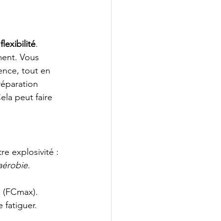
 
flexibilité
. 
ent. Vous 
ence, tout en 
réparation 
ela peut faire 
re explosivité :
aérobie.
 (FCmax). 
 fatiguer.