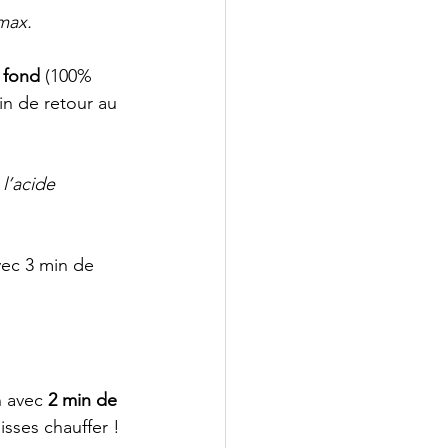
 max.
 fond
 (100% 
in de retour au 
l’acide 
vec 3 min de 
 avec 
2 min de 
isses chauffer !