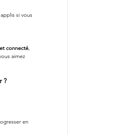
pplis si vous 
f et connecté
, 
 vous aimez 
r ?
rogresser en 