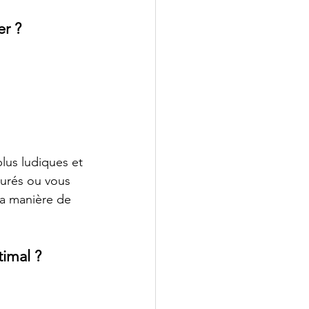
er ?
lus ludiques et 
urés ou vous 
ma manière de 
timal ?