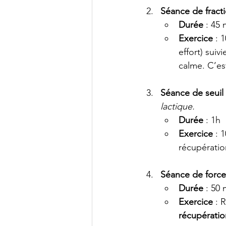
Séance de fract
Durée
 : 45
Exercice
 : 
effort) suivi
calme. C’est
Séance de seuil
lactique.
Durée
 : 1h
Exercice
 : 
récupératio
Séance de force
Durée
 : 50 
Exercice
 : 
récupératio