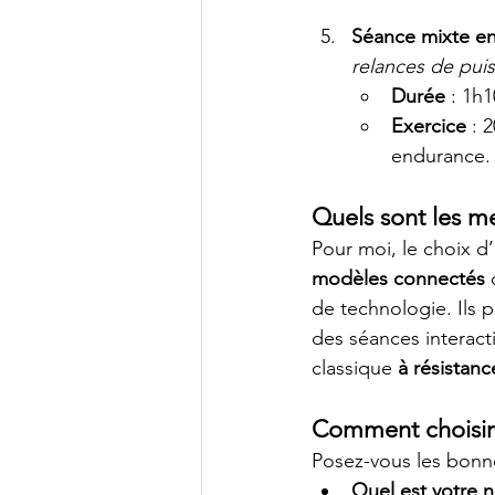
Séance mixte e
relances de pui
Durée
 : 1h1
Exercice
 : 
endurance. 
Quels sont les me
Pour moi, le choix d
modèles connectés
 
de technologie. Ils 
des séances interact
classique 
à résistan
Comment choisir 
Posez-vous les bonn
Quel est votre n