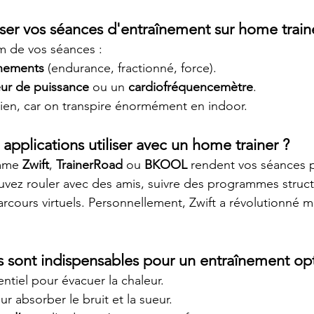
r vos séances d'entraînement sur home train
m de vos séances :
înements
 (endurance, fractionné, force).
ur de puissance
 ou un 
cardiofréquencemètre
.
ien, car on transpire énormément en indoor.
 applications utiliser avec un home trainer ?
mme 
Zwift
, 
TrainerRoad
 ou 
BKOOL
 rendent vos séances p
vez rouler avec des amis, suivre des programmes struct
arcours virtuels. Personnellement, Zwift a révolutionné 
s sont indispensables pour un entraînement op
sentiel pour évacuer la chaleur.
our absorber le bruit et la sueur.