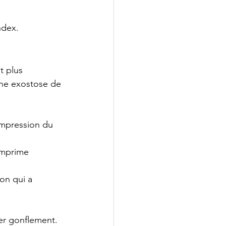
ndex.
t plus 
une exostose de 
ompression du 
omprime 
on qui a 
er gonflement.