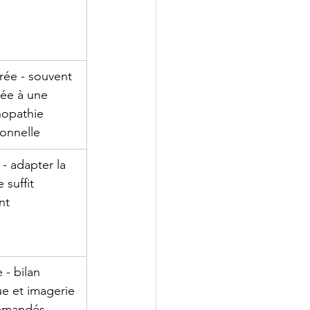
ée - souvent 
iée à une 
nopathie 
ionnelle
 - adapter la 
 suffit 
nt
 - bilan 
ue et imagerie 
mmandés