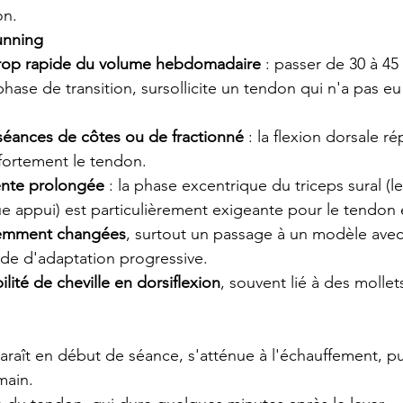
on.
unning
rop rapide du volume hebdomadaire
 : passer de 30 à 45
hase de transition, sursollicite un tendon qui n'a pas e
 séances de côtes ou de fractionné
 : la flexion dorsale r
ortement le tendon.
ente prolongée
 : la phase excentrique du triceps sural (le
ue appui) est particulièrement exigeante pour le tendon
cemment changées
, surtout un passage à un modèle avec
ode d'adaptation progressive.
ité de cheville en dorsiflexion
, souvent lié à des mollet
raît en début de séance, s'atténue à l'échauffement, pui
main.