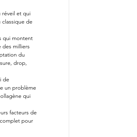
 réveil et qui 
 classique de 
s qui montent 
des milliers 
ptation du 
sure, drop, 
i de 
age un problème 
ollagène qui 
eurs facteurs de 
 complet pour 