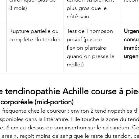
3 mois)
plus gros que le 
côté sain
 
Rupture partielle ou 
Test de Thompson 
Urgen
complète du tendon
positif (pas de 
consul
flexion plantaire 
imméd
quand on presse le 
urgen
mollet)
e tendinopathie Achille course à pi
 corporéale (mid-portion)
s fréquente chez le coureur : environ 2 tendinopathies d'A
sponibles dans la littérature. Elle touche la zone du ten
2 et 6 cm au-dessus de son insertion sur le calcanéum. Ce
area », reçoit moins de sang que le reste du tendon, ce q