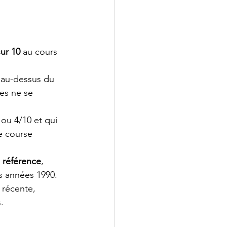
ur 10
 au cours 
m au-dessus du 
les ne se 
ou 4/10 et qui 
e course 
e référence
, 
s années 1990.
 récente, 
.