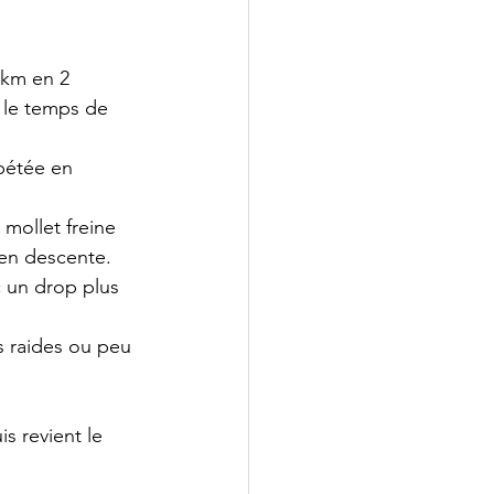
 km en 2 
u le temps de 
épétée en 
 mollet freine 
 en descente.
 un drop plus 
s raides ou peu 
s revient le 