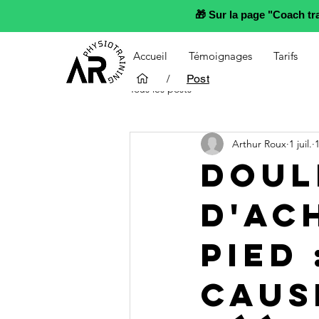
🎁 Sur la page "Coach t
Accueil
Témoignages
Tarifs
/
Post
Tous les posts
Arthur Roux
1 juil.
Doul
d'Ac
pied 
caus