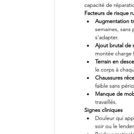
capacité de réparati
Facteurs de risque r
Augmentation t
semaines, sans p
s'adapter.
Ajout brutal de
montée charge f
Terrain en desc
le corps à chaq
Chaussures ré
faible sans péri
Manque de mobil
travaillés.
Signes cliniques
Douleur qui appa
soir ou le lende