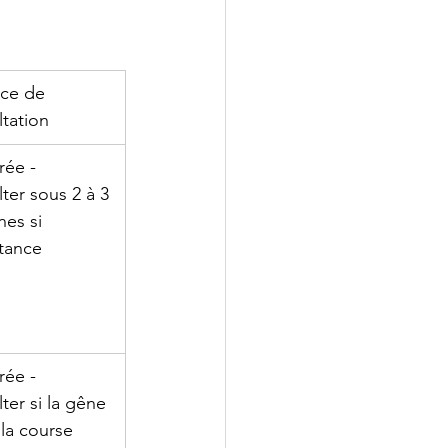
ce de 
tation
ée - 
ter sous 2 à 3 
es si 
stance
ée - 
ter si la gêne 
 la course