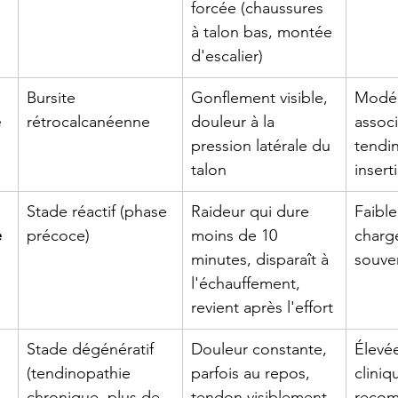
forcée (chaussures 
à talon bas, montée 
d'escalier)
Bursite 
Gonflement visible, 
Modér
e
rétrocalcanéenne
douleur à la 
assoc
pression latérale du 
tendi
talon
insert
Stade réactif (phase 
Raideur qui dure 
Faible
e
précoce)
moins de 10 
charge
minutes, disparaît à 
souve
l'échauffement, 
revient après l'effort
Stade dégénératif 
Douleur constante, 
Élevée
(tendinopathie 
parfois au repos, 
cliniq
chronique, plus de 
tendon visiblement 
reco