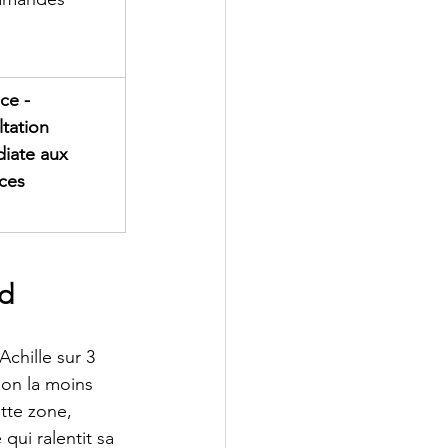
ce - 
tation 
iate aux 
ces
ed
chille sur 3 
don la moins 
tte zone, 
ui ralentit sa 