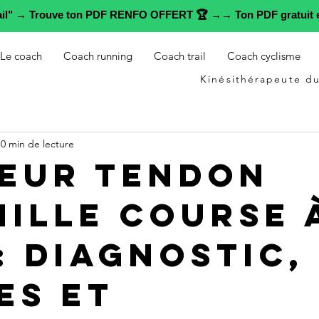
rail" → Trouve ton PDF RENFO OFFERT 🏆 →→ Ton PDF gratuit e
Le coach
Coach running
Coach trail
Coach cyclisme
Kinésithérapeute du
10 min de lecture
eur tendon
hille course 
: diagnostic,
es et