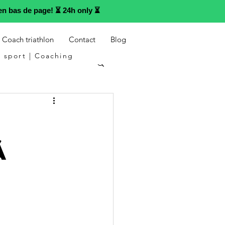
n bas de page! ⏳ 24h only ⏳
Coach triathlon
Contact
Blog
 sport | Coaching
à