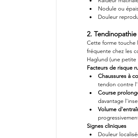
Raideur matinale
Nodule ou épais
Douleur reprodui
2. Tendinopathie 
Cette forme touche l'
fréquente chez les c
Haglund (une petite e
Facteurs de risque r
Chaussures à con
tendon contre l'
Course prolong
davantage l'inse
Volume d'entraî
progressivement 
Signes cliniques
Douleur localis