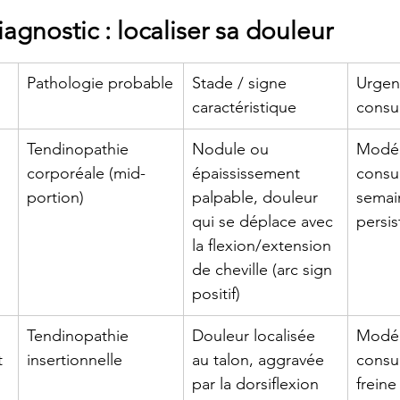
agnostic : localiser sa douleur
Pathologie probable
Stade / signe 
Urgen
caractéristique
consul
 
Tendinopathie 
Nodule ou 
Modér
corporéale (mid-
épaississement 
consul
portion)
palpable, douleur 
semain
qui se déplace avec 
persi
la flexion/extension 
de cheville (arc sign 
positif)
Tendinopathie 
Douleur localisée 
Modér
t 
insertionnelle
au talon, aggravée 
consul
par la dorsiflexion 
freine