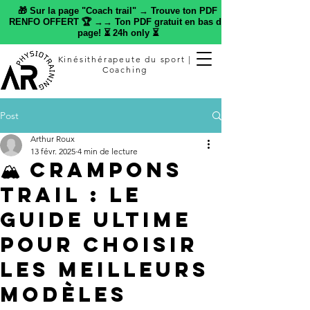
🎁 Sur la page "Coach trail" → Trouve ton PDF
RENFO OFFERT 🏆 →→ Ton PDF gratuit en bas de
page! ⏳ 24h only ⏳
Kinésithérapeute du sport |
Coaching
Post
Arthur Roux
13 févr. 2025
4 min de lecture
🏔️ Crampons
Trail : Le
Guide Ultime
pour Choisir
les Meilleurs
Modèles