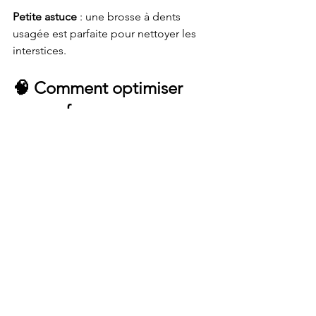
Petite astuce
 : une brosse à dents 
usagée est parfaite pour nettoyer les 
interstices.
🧠 
Comment optimiser 
ses performances avec 
des crampons trail 
adaptés ?
🦶 
Analyser son type de foulée 
et son terrain de pratique
Pronation, supination... connaître sa 
foulée, c’est essentiel pour choisir des 
crampons adaptés.
🧪 
Tester différents modèles 
avant de faire son choix