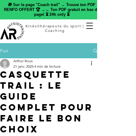
🎁 Sur la page "Coach trail" → Trouve ton PDF
RENFO OFFERT 🏆 →→ Ton PDF gratuit en bas de
page! ⏳ 24h only ⏳
Kinésithérapeute du sport |
Coaching
Post
Arthur Roux
21 janv. 2025
4 min de lecture
Casquette
Trail : Le
Guide
Complet pour
Faire le Bon
Choix