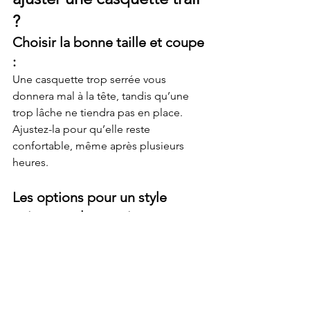
?
Choisir la bonne taille et coupe 
:
Une casquette trop serrée vous 
donnera mal à la tête, tandis qu’une 
trop lâche ne tiendra pas en place. 
Ajustez-la pour qu’elle reste 
confortable, même après plusieurs 
heures.
Les options pour un style 
unique sur les sentiers :
Des couleurs vives ou des imprimés 
originaux, ça peut être sympa pour se 
démarquer sur les courses ! Après tout, 
qui a dit qu’on ne pouvait pas être 
performant et stylé en même temps ?