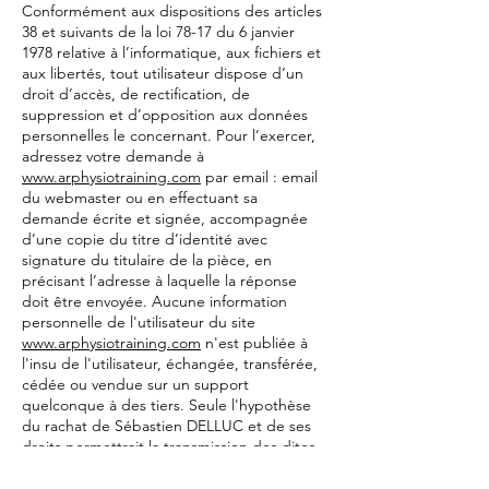
Conformément aux dispositions des articles
38 et suivants de la loi 78-17 du 6 janvier
1978 relative à l’informatique, aux fichiers et
aux libertés, tout utilisateur dispose d’un
droit d’accès, de rectification, de
suppression et d’opposition aux données
personnelles le concernant. Pour l’exercer,
adressez votre demande à
www.arphysiotraining.com
par email : email
du webmaster ou en effectuant sa
demande écrite et signée, accompagnée
d’une copie du titre d’identité avec
signature du titulaire de la pièce, en
précisant l’adresse à laquelle la réponse
doit être envoyée. Aucune information
personnelle de l'utilisateur du site
www.arphysiotraining.com
n'est publiée à
l'insu de l'utilisateur, échangée, transférée,
cédée ou vendue sur un support
quelconque à des tiers. Seule l'hypothèse
du rachat de Sébastien DELLUC et de ses
droits permettrait la transmission des dites
informations à l'éventuel acquéreur qui
serait à son tour tenu de la même obligation