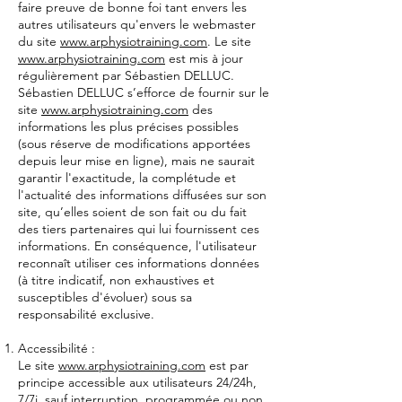
faire preuve de bonne foi tant envers les
autres utilisateurs qu'envers le webmaster
du site
www.arphysiotraining.com
. Le site
www.arphysiotraining.com
est mis à jour
régulièrement par Sébastien DELLUC.
Sébastien DELLUC s’efforce de fournir sur le
site
www.arphysiotraining.com
des
informations les plus précises possibles
(sous réserve de modifications apportées
depuis leur mise en ligne), mais ne saurait
garantir l'exactitude, la complétude et
l'actualité des informations diffusées sur son
site, qu’elles soient de son fait ou du fait
des tiers partenaires qui lui fournissent ces
informations. En conséquence, l'utilisateur
reconnaît utiliser ces informations données
(à titre indicatif, non exhaustives et
susceptibles d'évoluer) sous sa
responsabilité exclusive.
Accessibilité :
Le site
www.arphysiotraining.com
est par
principe accessible aux utilisateurs 24/24h,
7/7j, sauf interruption, programmée ou non,