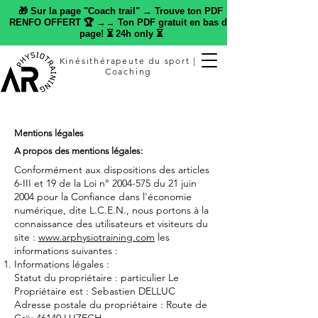
🎁 Sur la page "Coach trail" → Trouve ton PDF
RENFO OFFERT 🏆 →→ Ton PDF gratuit en bas de
page! ⏳ 24h only ⏳
Kinésithérapeute du sport |
Coaching
Mentions légales
A propos des mentions légales:
Conformément aux dispositions des articles
6-III et 19 de la Loi n°
2004-575
du 21 juin
2004 pour la Confiance dans l'économie
numérique, dite L.C.E.N., nous portons à la
connaissance des utilisateurs et visiteurs du
site :
www.arphysiotraining.com
les
informations suivantes :
Informations légales :
Statut du propriétaire : particulier Le
Propriétaire est : Sebastien DELLUC
Adresse postale du propriétaire : Route de