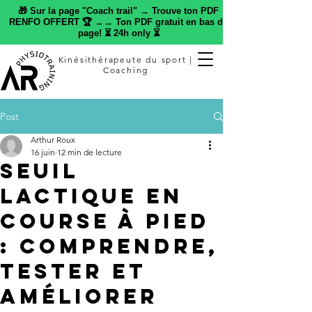
🎁 Sur la page "Coach trail" → Trouve ton PDF
RENFO OFFERT 🏆 →→ Ton PDF gratuit en bas de
page! ⏳ 24h only ⏳
Kinésithérapeute du sport |
Coaching
Post
Arthur Roux
16 juin
12 min de lecture
Seuil
lactique en
course à pied
: comprendre,
tester et
améliorer