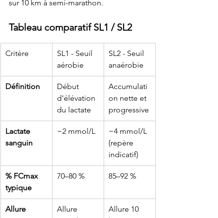
sur 10 km à semi-marathon.
Tableau comparatif SL1 / SL2
Critère
SL1 - Seuil 
SL2 - Seuil 
aérobie
anaérobie
Définition
Début 
Accumulati
d'élévation 
on nette et 
du lactate
progressive
Lactate 
~2 mmol/L
~4 mmol/L 
sanguin
(repère 
indicatif)
% FCmax 
70–80 %
85–92 %
typique
Allure 
Allure 
Allure 10 