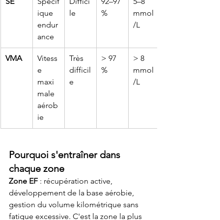
SE
Spécif
Diffici
92–97 
5–8 
ique 
le
%
mmol
endur
/L
ance
VMA
Vitess
Très 
> 97 
> 8 
e 
difficil
%
mmol
maxi
e
/L
male 
aérob
ie
Pourquoi s'entraîner dans 
chaque zone
Zone EF
 : récupération active, 
développement de la base aérobie, 
gestion du volume kilométrique sans 
fatigue excessive. C'est la zone la plus 