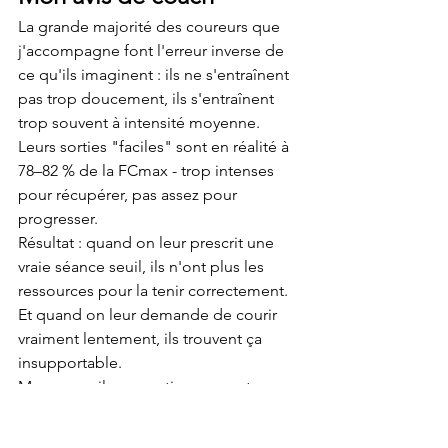
La grande majorité des coureurs que 
j'accompagne font l'erreur inverse de 
ce qu'ils imaginent : ils ne s'entraînent 
pas trop doucement, ils s'entraînent 
trop souvent à intensité moyenne. 
Leurs sorties "faciles" sont en réalité à 
78–82 % de la FCmax - trop intenses 
pour récupérer, pas assez pour 
progresser.
Résultat : quand on leur prescrit une 
vraie séance seuil, ils n'ont plus les 
ressources pour la tenir correctement. 
Et quand on leur demande de courir 
vraiment lentement, ils trouvent ça 
insupportable.
Mon conseil pragmatique : avant 
d'ajouter une séance seuil, assurez-
vous que vos sorties faciles sont 