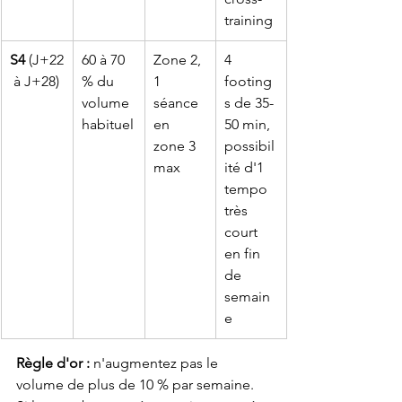
training
S4
 (J+22
60 à 70 
Zone 2, 
4 
 à J+28)
% du 
1 
footing
volume 
séance 
s de 35-
habituel
en 
50 min, 
zone 3 
possibil
max
ité d'1 
tempo 
très 
court 
en fin 
de 
semain
e
Règle d'or :
 n'augmentez pas le 
volume de plus de 10 % par semaine. 