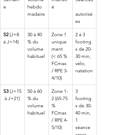
e
hebdo
é
madaire
autorisé
es
S2
 (J+8 
30 à 40 
Zone 1 
2 à 3 
à J+14)
% du 
unique
footing
volume 
ment 
s de 20-
habituel
(< 65 % 
30 min, 
FCmax 
vélo, 
/ RPE 3-
natation
4/10)
S3
 (J+15
50 à 60 
Zone 1-
3 
 à J+21)
% du 
2 (65-75 
footing
volume 
% 
s de 30-
habituel
FCmax 
40 min, 
/ RPE 4-
1 
5/10)
séance 
cross-