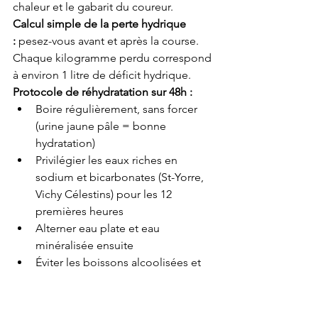
chaleur et le gabarit du coureur.
Calcul simple de la perte hydrique 
:
 pesez-vous avant et après la course. 
Chaque kilogramme perdu correspond 
à environ 1 litre de déficit hydrique.
Protocole de réhydratation sur 48h :
Boire régulièrement, sans forcer 
(urine jaune pâle = bonne 
hydratation)
Privilégier les eaux riches en 
sodium et bicarbonates (St-Yorre, 
Vichy Célestins) pour les 12 
premières heures
Alterner eau plate et eau 
minéralisée ensuite
Éviter les boissons alcoolisées et 
les diurétiques
Ne buvez pas excessivement d'eau 
pure : une hyperhydratation sans 