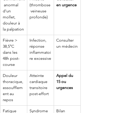
 anormal 
(thrombose
en urgence
d'un 
 veineuse 
mollet, 
profonde)
douleur à 
la palpation
Fièvre > 
Infection, 
Consulter 
38,5°C 
réponse 
un médecin
dans les 
inflammatoi
48h post-
re excessive
course
Douleur 
Atteinte 
Appel du 
thoracique, 
cardiaque 
15 ou 
essoufflem
transitoire 
urgences
ent au 
post-effort
repos
Fatigue 
Syndrome 
Bilan 