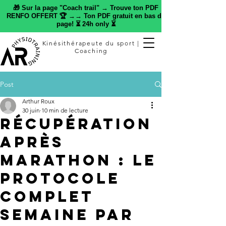
🎁 Sur la page "Coach trail" → Trouve ton PDF
RENFO OFFERT 🏆 →→ Ton PDF gratuit en bas de
page! ⏳ 24h only ⏳
Kinésithérapeute du sport |
Coaching
Post
Arthur Roux
30 juin
10 min de lecture
Récupération
après
marathon : le
protocole
complet
semaine par