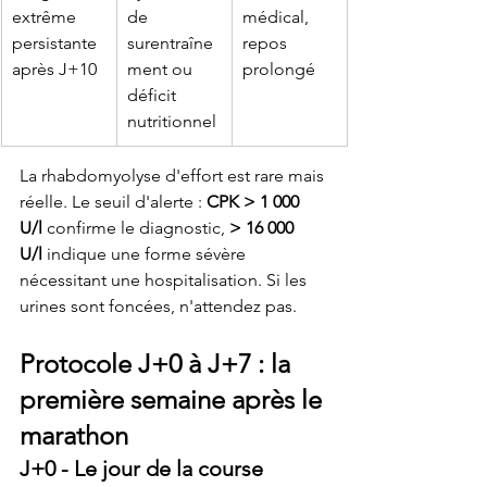
extrême 
de 
médical, 
persistante 
surentraîne
repos 
après J+10
ment ou 
prolongé
déficit 
nutritionnel
La rhabdomyolyse d'effort est rare mais 
réelle. Le seuil d'alerte : 
CPK > 1 000 
U/l
 confirme le diagnostic, 
> 16 000 
U/l
 indique une forme sévère 
nécessitant une hospitalisation. Si les 
urines sont foncées, n'attendez pas.
Protocole J+0 à J+7 : la 
première semaine après le 
marathon
J+0 - Le jour de la course