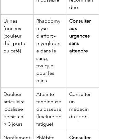
dée
Urines 
Rhabdomy
Consulter 
foncées 
olyse 
aux 
(couleur 
d'effort - 
urgences 
thé, porto 
myoglobin
sans 
ou café)
e dans le 
attendre
sang, 
toxique 
pour les 
reins
Douleur 
Atteinte 
Consulter 
articulaire 
tendineuse 
un 
localisée 
ou osseuse 
médecin 
persistant 
(fracture de 
du sport
> 3 jours
fatigue)
Gonflement
Phlébite 
Consulter 