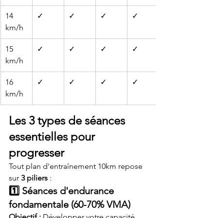
14 
✓
✓
✓
✓
km/h
15 
✓
✓
✓
✓
km/h
16 
✓
✓
✓
✓
km/h
Les 3 types de séances 
essentielles pour 
progresser
Tout plan d'entraînement 10km repose 
sur 
3 piliers
 :
1️⃣ Séances d'endurance 
fondamentale (60-70% VMA)
Objectif :
 Développer votre capacité 