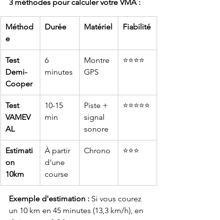
3 méthodes pour calculer votre VMA :
Méthod
Durée
Matériel
Fiabilité
e
Test 
6 
Montre 
⭐⭐⭐⭐
Demi-
minutes
GPS
Cooper
Test 
10-15 
Piste + 
⭐⭐⭐⭐⭐
VAMEV
min
signal 
AL
sonore
Estimati
À partir 
Chrono
⭐⭐⭐
on 
d'une 
10km
course
Exemple d'estimation :
 Si vous courez 
un 10 km en 45 minutes (13,3 km/h), en 