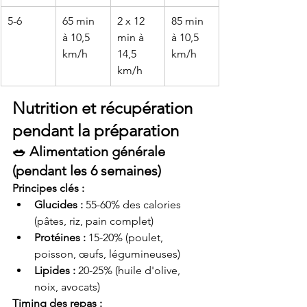
5-6
65 min 
2 x 12 
85 min 
à 10,5 
min à 
à 10,5 
km/h
14,5 
km/h
km/h
Nutrition et récupération 
pendant la préparation
🥗 Alimentation générale 
(pendant les 6 semaines)
Principes clés :
Glucides :
 55-60% des calories 
(pâtes, riz, pain complet)
Protéines :
 15-20% (poulet, 
poisson, œufs, légumineuses)
Lipides :
 20-25% (huile d'olive, 
noix, avocats)
Timing des repas :