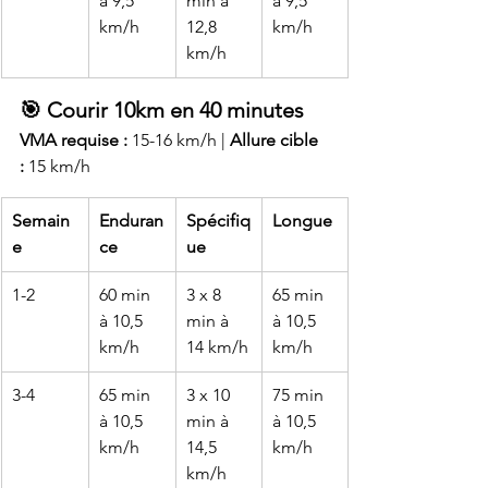
à 9,5 
min à 
à 9,5 
km/h
12,8 
km/h
km/h
🎯 Courir 10km en 40 minutes
VMA requise :
 15-16 km/h | 
Allure cible 
:
 15 km/h
Semain
Enduran
Spécifiq
Longue
e
ce
ue
1-2
60 min 
3 x 8 
65 min 
à 10,5 
min à 
à 10,5 
km/h
14 km/h
km/h
3-4
65 min 
3 x 10 
75 min 
à 10,5 
min à 
à 10,5 
km/h
14,5 
km/h
km/h