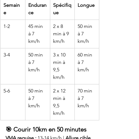
Semain
Enduran
Spécifiq
Longue
e
ce
ue
1-2
45 min 
2 x 8 
50 min 
à 7 
min à 9 
à 7 
km/h
km/h
km/h
3-4
50 min 
3 x 10 
60 min 
à 7 
min à 
à 7 
km/h
9,5 
km/h
km/h
5-6
50 min 
2 x 12 
70 min 
à 7 
min à 
à 7 
km/h
9,5 
km/h
km/h
🎯 Courir 10km en 50 minutes
VMA requise :
 13-14 km/h | 
Allure cible 