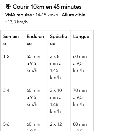
🎯 Courir 10km en 45 minutes
VMA requise :
 14-15 km/h | 
Allure cible 
:
 13,3 km/h
Semain
Enduran
Spécifiq
Longue
e
ce
ue
1-2
55 min 
3 x 8 
60 min 
à 9,5 
min à 
à 9,5 
km/h
12,5 
km/h
km/h
3-4
60 min 
3 x 10 
70 min 
à 9,5 
min à 
à 9,5 
km/h
12,8 
km/h
km/h
5-6
60 min 
2 x 12 
80 min 