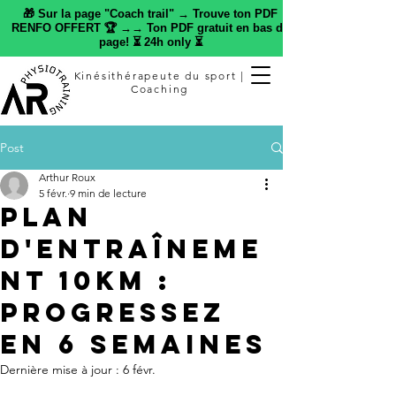
🎁 Sur la page "Coach trail" → Trouve ton PDF
RENFO OFFERT 🏆 →→ Ton PDF gratuit en bas de
page! ⏳ 24h only ⏳
Kinésithérapeute du sport |
Coaching
Post
Arthur Roux
5 févr.
9 min de lecture
Plan
d'entraîneme
nt 10km :
progressez
en 6 semaines
Dernière mise à jour :
6 févr.