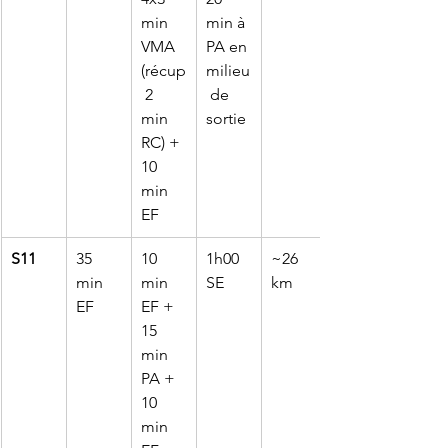
min 
min à 
VMA 
PA en 
(récup
milieu
 2 
 de 
min 
sortie
RC) + 
10 
min 
EF
S11
35 
10 
1h00 
~26 
min 
min 
SE
km
EF
EF + 
15 
min 
PA + 
10 
min 