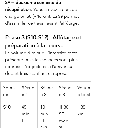
S9 = deuxième semaine de 
récupération.
 Vous arrivez au pic de 
charge en S8 (~46 km). La S9 permet 
d'assimiler ce travail avant l'affûtage.
Phase 3 (S10-S12) : Affûtage et 
préparation à la course
Le volume diminue, l'intensité reste 
présente mais les séances sont plus 
courtes. L'objectif est d'arriver au 
départ frais, confiant et reposé.
Semai
Séanc
Séanc
Séanc
Volum
ne
e 1
e 2
e 3
e total
S10
45 
10 
1h30 
~38 
min 
min 
SE 
km
EF
EF + 
avec 
4x3 
20 