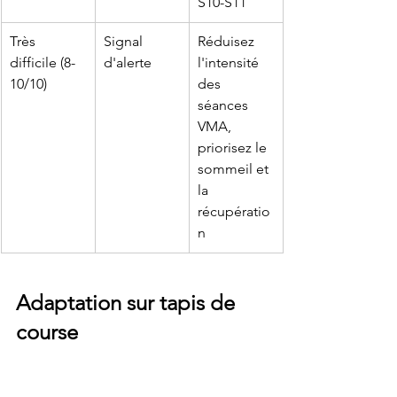
S10-S11
Très 
Signal 
Réduisez 
difficile (8-
d'alerte
l'intensité 
10/10)
des 
séances 
VMA, 
priorisez le 
sommeil et 
la 
récupératio
n
Adaptation sur tapis de 
course
Le tapis est une bonne option quand la 
météo ou l'emploi du temps ne 