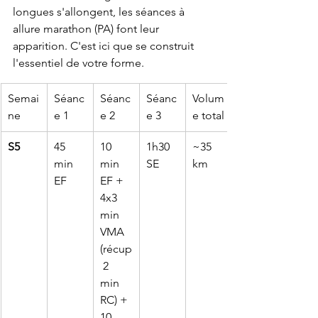
longues s'allongent, les séances à 
allure marathon (PA) font leur 
apparition. C'est ici que se construit 
l'essentiel de votre forme.
Semai
Séanc
Séanc
Séanc
Volum
ne
e 1
e 2
e 3
e total
S5
45 
10 
1h30 
~35 
min 
min 
SE
km
EF
EF + 
4x3 
min 
VMA 
(récup
 2 
min 
RC) + 
10 