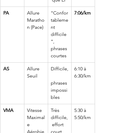
PA
Allure 
"Confor
7:06/km
Maratho
tableme
n (Pace)
nt 
difficile
", 
phrases 
courtes
AS
Allure 
Difficile,
6:10 à 
Seuil
6:30/km
phrases 
impossi
bles
VMA
Vitesse 
Très 
5:30 à 
Maximal
difficile,
5:50/km
e 
 effort 
Aérobie
court