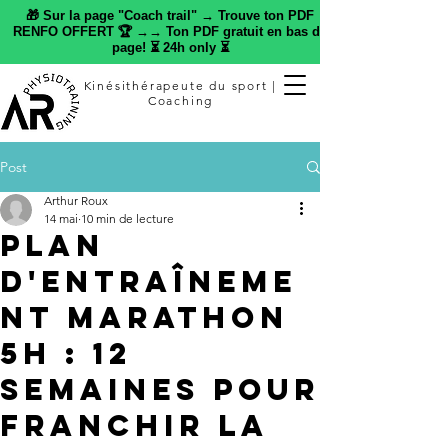
🎁 Sur la page "Coach trail" → Trouve ton PDF
RENFO OFFERT 🏆 →→ Ton PDF gratuit en bas de
page! ⏳ 24h only ⏳
Kinésithérapeute du sport |
Coaching
Post
Arthur Roux
14 mai
10 min de lecture
Plan
d'entraîneme
nt marathon
5h : 12
semaines pour
franchir la