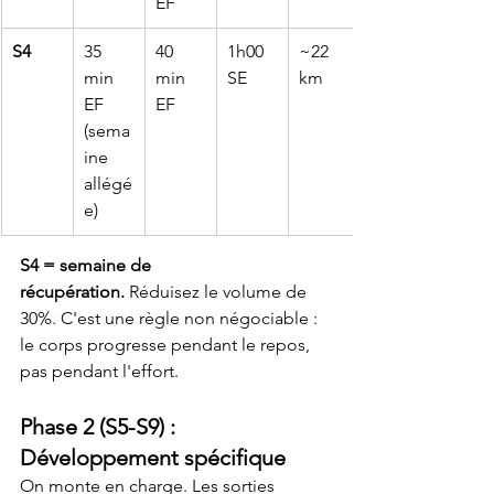
EF
S4
35 
40 
1h00 
~22 
min 
min 
SE
km
EF 
EF
(sema
ine 
allégé
e)
S4 = semaine de 
récupération.
 Réduisez le volume de 
30%. C'est une règle non négociable : 
le corps progresse pendant le repos, 
pas pendant l'effort.
Phase 2 (S5-S9) : 
Développement spécifique
On monte en charge. Les sorties 