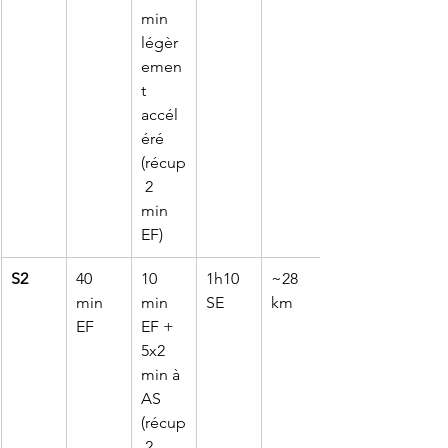
min 
légèr
emen
t 
accél
éré 
(récup
 2 
min 
EF)
S2
40 
10 
1h10 
~28 
min 
min 
SE
km
EF
EF + 
5x2 
min à 
AS 
(récup
 2 