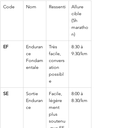
Code
Nom
Ressenti
Allure 
cible 
(5h 
maratho
n)
EF
Enduran
Très 
8:30 à 
ce 
facile, 
9:30/km
Fondam
convers
entale
ation 
possibl
e
SE
Sortie 
Facile, 
8:00 à 
Enduran
légère
8:30/km
ce
ment 
plus 
soutenu
 que EF