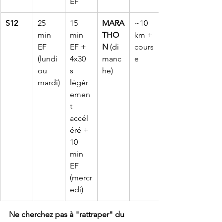
EF
S12
25 
15 
MARA
~10 
min 
min 
THO
km + 
EF 
EF + 
N
 (di
cours
(lundi 
4x30 
manc
e
ou 
s 
he)
mardi)
légèr
emen
t 
accél
éré + 
10 
min 
EF 
(mercr
edi)
Ne cherchez pas à "rattraper" du 