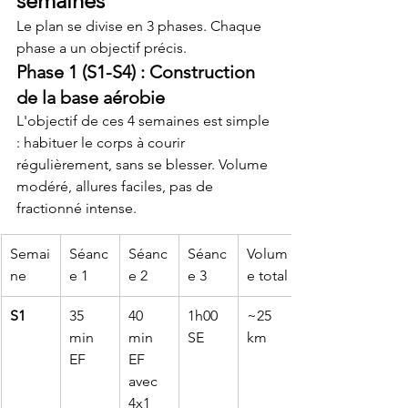
semaines
Le plan se divise en 3 phases. Chaque 
phase a un objectif précis.
Phase 1 (S1-S4) : Construction 
de la base aérobie
L'objectif de ces 4 semaines est simple 
: habituer le corps à courir 
régulièrement, sans se blesser. Volume 
modéré, allures faciles, pas de 
fractionné intense.
Semai
Séanc
Séanc
Séanc
Volum
ne
e 1
e 2
e 3
e total
S1
35 
40 
1h00 
~25 
min 
min 
SE
km
EF
EF 
avec 
4x1 