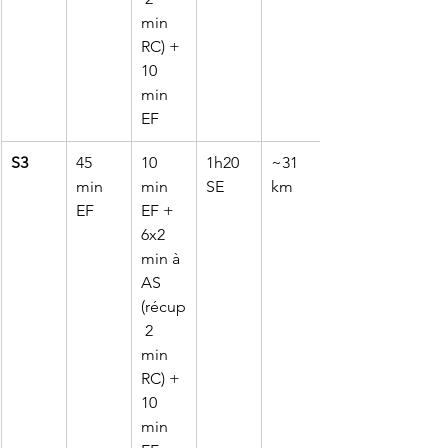
min 
RC) + 
10 
min 
EF
S3
45 
10 
1h20 
~31 
min 
min 
SE
km
EF
EF + 
6x2 
min à 
AS 
(récup
 2 
min 
RC) + 
10 
min 