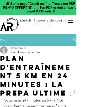
🎁 Sur la page "Coach trail" → Trouve ton PDF
RENFO OFFERT 🏆 →→ Ton PDF gratuit en bas de
page! ⏳ 24h only ⏳
Kinésithérapeute du sport |
Coaching
Post
Arthur Roux
1 avr.
11 min de lecture
Plan
d'entraîneme
nt 5 km en 24
minutes : LA
PREPA ULTIME ✅
Vous visez 24 minutes au 5 km ? Ce 
plan d'entraînement progressif sur 8 