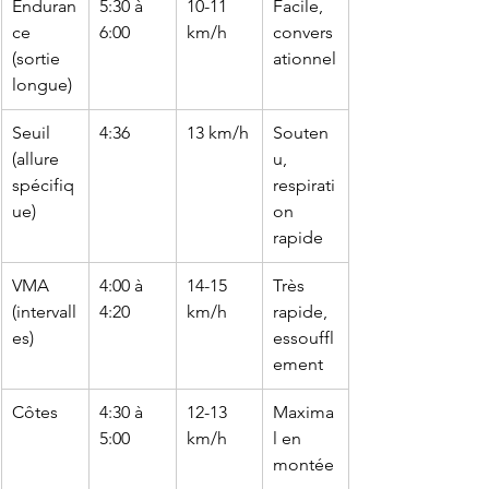
Enduran
5:30 à 
10-11 
Facile, 
ce 
6:00
km/h
convers
(sortie 
ationnel
longue)
Seuil 
4:36
13 km/h
Souten
(allure 
u, 
spécifiq
respirati
ue)
on 
rapide
VMA 
4:00 à 
14-15 
Très 
(intervall
4:20
km/h
rapide, 
es)
essouffl
ement
Côtes
4:30 à 
12-13 
Maxima
5:00
km/h
l en 
montée