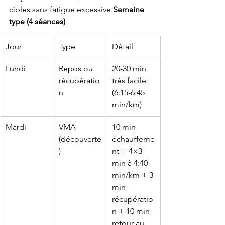
cibles sans fatigue excessive.
Semaine 
type (4 séances)
Jour
Type
Détail
Lundi
Repos ou 
20-30 min 
récupératio
très facile 
n
(6:15-6:45 
min/km)
Mardi
VMA 
10 min 
(découverte
échauffeme
)
nt + 4×3 
min à 4:40 
min/km + 3 
min 
récupératio
n + 10 min 
retour au 