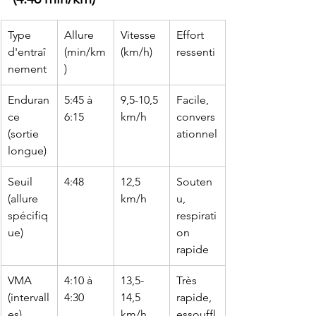
Type 
Allure 
Vitesse 
Effort 
d'entraî
(min/km
(km/h)
ressenti
nement
)
Enduran
5:45 à 
9,5-10,5 
Facile, 
ce 
6:15
km/h
convers
(sortie 
ationnel
longue)
Seuil 
4:48
12,5 
Souten
(allure 
km/h
u, 
spécifiq
respirati
ue)
on 
rapide
VMA 
4:10 à 
13,5-
Très 
(intervall
4:30
14,5 
rapide, 
es)
km/h
essouffl