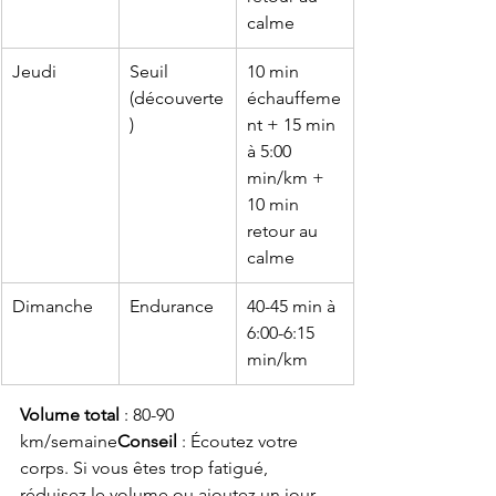
calme
Jeudi
Seuil 
10 min 
(découverte
échauffeme
)
nt + 15 min 
à 5:00 
min/km + 
10 min 
retour au 
calme
Dimanche
Endurance
40-45 min à 
6:00-6:15 
min/km
Volume total
 : 80-90 
km/semaine
Conseil
 : Écoutez votre 
corps. Si vous êtes trop fatigué, 
réduisez le volume ou ajoutez un jour 