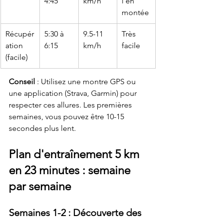
4:45
km/h
l en 
montée
Récupér
5:30 à 
9.5-11 
Très 
ation 
6:15
km/h
facile
(facile)
Conseil
 : Utilisez une montre GPS ou 
une application (Strava, Garmin) pour 
respecter ces allures. Les premières 
semaines, vous pouvez être 10-15 
secondes plus lent.
Plan d'entraînement 5 km 
en 23 minutes : semaine 
par semaine
Semaines 1-2 : Découverte des 