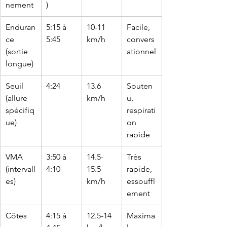
nement
)
Enduran
5:15 à 
10-11 
Facile, 
ce 
5:45
km/h
convers
(sortie 
ationnel
longue)
Seuil 
4:24
13.6 
Souten
(allure 
km/h
u, 
spécifiq
respirati
ue)
on 
rapide
VMA 
3:50 à 
14.5-
Très 
(intervall
4:10
15.5 
rapide, 
es)
km/h
essouffl
ement
Côtes
4:15 à 
12.5-14 
Maxima