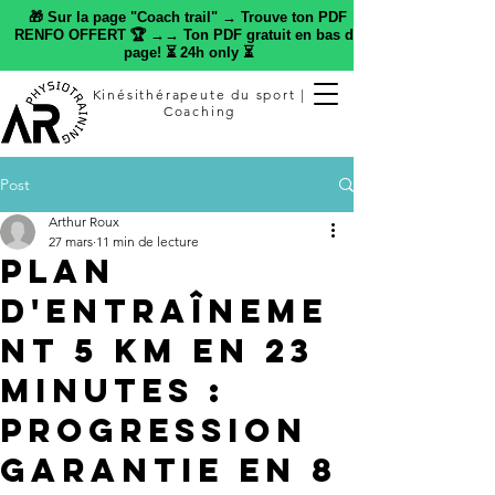
🎁 Sur la page "Coach trail" → Trouve ton PDF
RENFO OFFERT 🏆 →→ Ton PDF gratuit en bas de
page! ⏳ 24h only ⏳
Kinésithérapeute du sport |
Coaching
Post
Arthur Roux
27 mars
11 min de lecture
Plan
d'entraîneme
nt 5 km en 23
minutes :
progression
garantie en 8