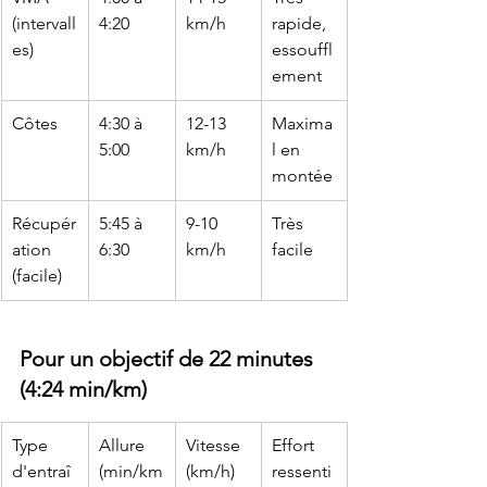
(intervall
4:20
km/h
rapide, 
es)
essouffl
ement
Côtes
4:30 à 
12-13 
Maxima
5:00
km/h
l en 
montée
Récupér
5:45 à 
9-10 
Très 
ation 
6:30
km/h
facile
(facile)
Pour un objectif de 22 minutes 
(4:24 min/km)
Type 
Allure 
Vitesse 
Effort 
d'entraî
(min/km
(km/h)
ressenti