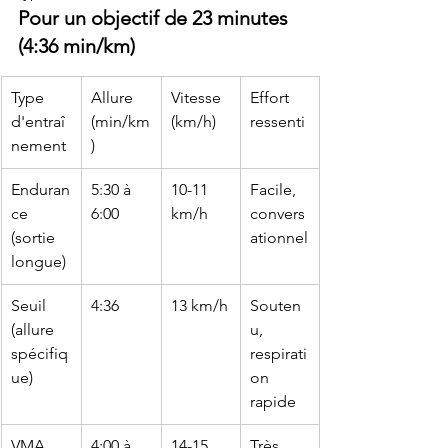
Pour un objectif de 23 minutes 
(4:36 min/km)
Type 
Allure 
Vitesse 
Effort 
d'entraî
(min/km
(km/h)
ressenti
nement
)
Enduran
5:30 à 
10-11 
Facile, 
ce 
6:00
km/h
convers
(sortie 
ationnel
longue)
Seuil 
4:36
13 km/h
Souten
(allure 
u, 
spécifiq
respirati
ue)
on 
rapide
VMA 
4:00 à 
14-15 
Très 