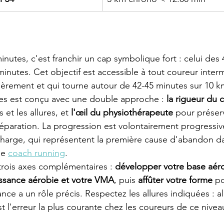
inutes, c'est franchir un cap symbolique fort : celui des
inutes. Cet objectif est accessible à tout coureur interm
lièrement et qui tourne autour de 42-45 minutes sur 10 k
es est conçu avec une double approche : 
la rigueur du 
 et les allures, et 
l'œil du physiothérapeute
 pour préser
réparation. La progression est volontairement progressiv
charge, qui représentent la première cause d'abandon d
le 
coach running
.
 trois axes complémentaires : 
développer votre base aér
ssance aérobie et votre VMA
, puis 
affûter votre forme
 po
nce a un rôle précis. Respectez les allures indiquées : all
est l'erreur la plus courante chez les coureurs de ce nivea