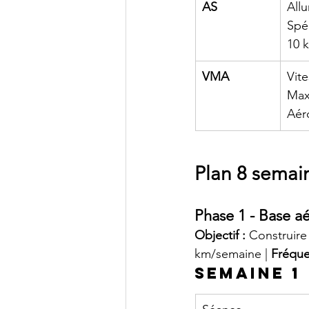
AS
Allu
Spé
10 
VMA
Vite
Max
Aér
Plan 8 semai
Phase 1 - Base aé
Objectif :
 Construire
km/semaine | 
Fréque
Semaine 1