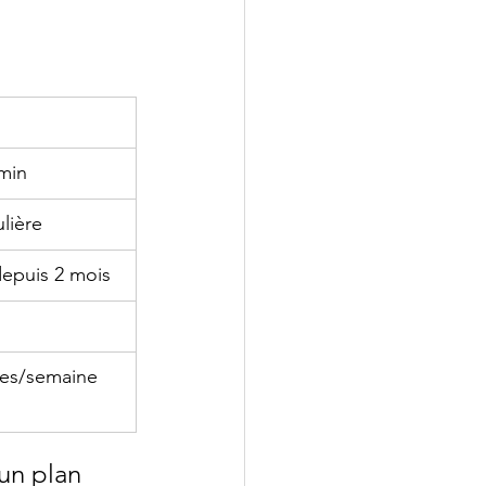
min
lière
depuis 2 mois
ces/semaine 
un plan 