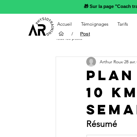
🎁 Sur la page "Coach t
Accueil
Témoignages
Tarifs
/
Post
Tous les posts
Arthur Roux
28 avr.
Plan
10 k
sema
Résumé