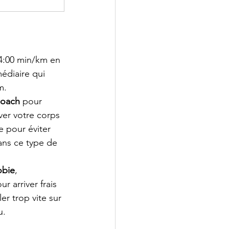
 4:00 min/km en 
édiaire qui 
m.
coach
 pour 
ver votre corps 
e pour éviter 
ans ce type de 
obie
, 
ur arriver frais 
er trop vite sur 
u.