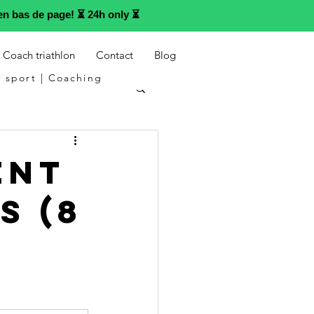
n bas de page! ⏳ 24h only ⏳
Coach triathlon
Contact
Blog
 sport | Coaching
ent
s (8