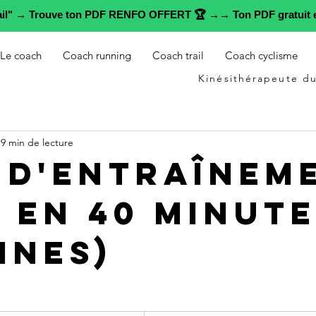
rail" → Trouve ton PDF RENFO OFFERT 🏆 →→ Ton PDF gratuit e
Le coach
Coach running
Coach trail
Coach cyclisme
Kinésithérapeute du
9 min de lecture
 d'entraînem
m en 40 minute
ines)