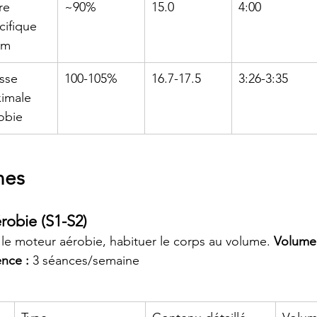
re 
~90%
15.0
4:00
cifique 
km
sse 
100-105%
16.7-17.5
3:26-3:35
imale 
obie
nes
robie (S1-S2)
 le moteur aérobie, habituer le corps au volume. 
Volume
nce :
 3 séances/semaine