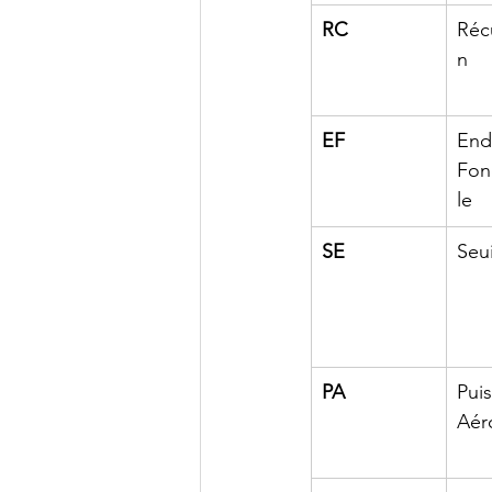
RC
Réc
n
EF
End
Fon
le
SE
Seui
PA
Pui
Aér