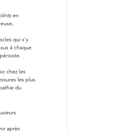
plints
 en 
reuse, 
cles qui s'y 
ssus à chaque 
 périoste. 
pic chez les 
ssures les plus 
pathie du 
usieurs 
ir après 