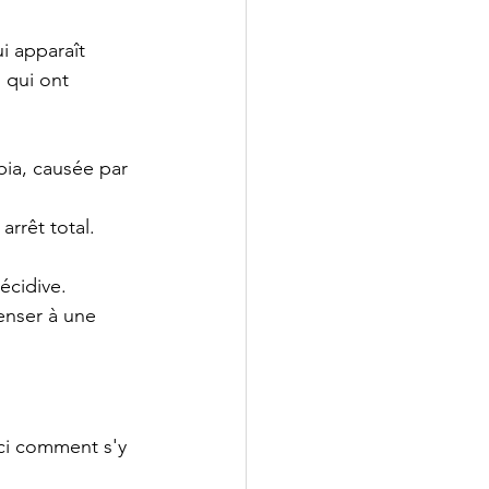
i apparaît 
 qui ont 
bia, causée par 
arrêt total.
écidive.
enser à une 
ici comment s'y 