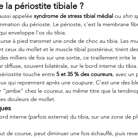
la périostite tibiale ?
 aussi appelée 
syndrome de stress tibial médial
 ou 
shin s
ammation du périoste. Le périoste, c'est la membrane fib
qui enveloppe l'os du tibia.
rse à pied transmet une onde de choc au tibia. Les mus
 ceux du mollet et le muscle tibial postérieur, tirent de
s milliers de fois sur une sortie, ce tiraillement irrite le
r diffuse, souvent bilatérale, sur le bord interne du tibia.
périostite touche entre 
5 et 35 % des coureurs
, avec un 
ux qui reprennent après une coupure. C'est une des ble
r "jambe" chez le coureur, au même titre que la tendino
les douleurs de mollet.
ques
ord interne (parfois externe) du tibia, sur une zone de pl
t de course, peut diminuer une fois échauffé, puis reven