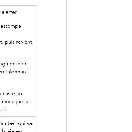
 alerter
s'estompe 
 
, puis revient 
augmente en 
n talonnant 
ersiste au 
iminue jamais 
ent
jambe "qui va 
ulagée en 