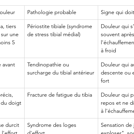
douleur
Pathologie probable
Signe qui doit
, tiers 
Périostite tibiale (syndrome 
Douleur qui 
 sur une 
de stress tibial médial)
souvent après
oins 5 
l'échauffement
à froid
 avant 
Tendinopathie ou 
Douleur qui 
surcharge du tibial antérieur
descente ou e
fort
récis, 
Fracture de fatigue du tibia
Douleur qui p
 du doigt
repos et ne d
à l'échauffem
e durcit 
Syndrome des loges 
Sensation de 
l'effort
d'effort
exploser", so