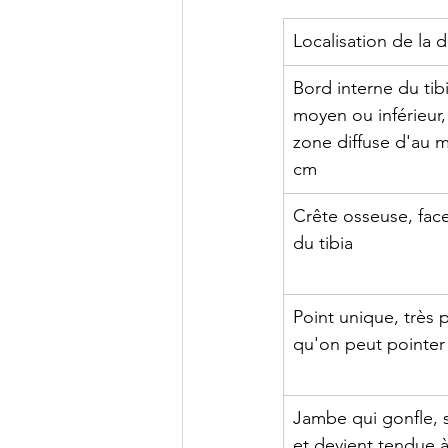
Localisation de la 
Bord interne du tibia
moyen ou inférieur,
zone diffuse d'au m
cm
Crête osseuse, face
du tibia
Point unique, très p
qu'on peut pointer
Jambe qui gonfle, s
et devient tendue à 