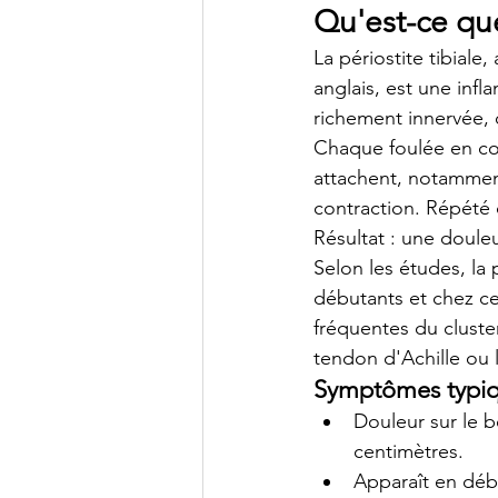
Qu'est-ce que 
La périostite tibiale,
anglais, est une infl
richement innervée, 
Chaque foulée en cou
attachent, notamment
contraction. Répété de
Résultat : une douleu
Selon les études, la 
débutants et chez ce
fréquentes du cluste
tendon d'Achille ou 
Symptômes typi
Douleur sur le b
centimètres.
Apparaît en débu