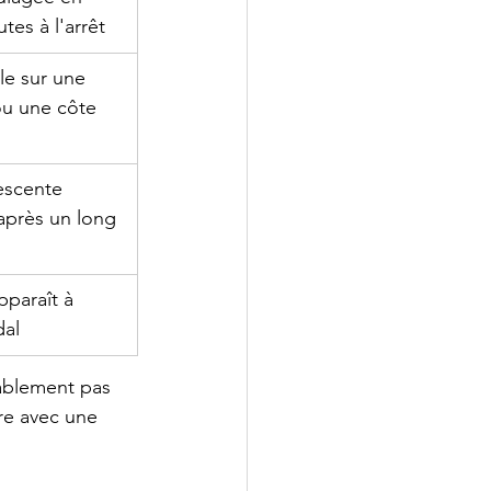
tes à l'arrêt
le sur une 
ou une côte
escente 
après un long 
pparaît à 
dal
bablement pas 
re avec une 