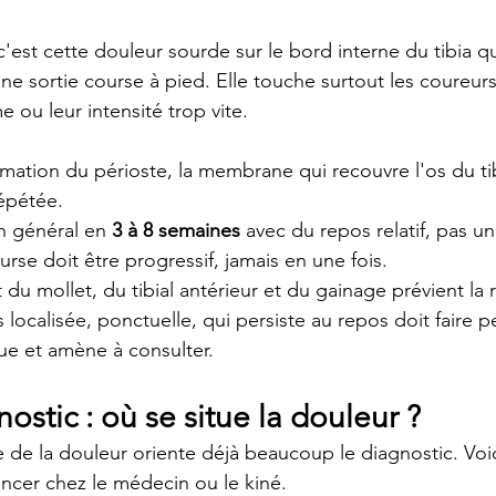
, c'est cette douleur sourde sur le bord interne du tibia qu
ne sortie course à pied. Elle touche surtout les coureurs
 ou leur intensité trop vite.
mation du périoste, la membrane qui recouvre l'os du ti
épétée.
n général en 
3 à 8 semaines
 avec du repos relatif, pas un 
urse doit être progressif, jamais en une fois.
du mollet, du tibial antérieur et du gainage prévient la r
 localisée, ponctuelle, qui persiste au repos doit faire p
gue et amène à consulter.
ostic : où se situe la douleur ?
te de la douleur oriente déjà beaucoup le diagnostic. Vo
oncer chez le médecin ou le kiné.