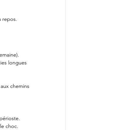
u repos.
emaine).
ties longues 
 aux chemins 
périoste.
le choc.