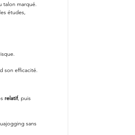
u talon marqué.
 les études, 
isque.
d son efficacité.
s 
relatif
, puis 
aquajogging sans 