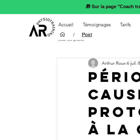
🎁 Sur la page "Coach t
Accueil
Témoignages
Tarifs
/
Post
Tous les posts
Arthur Roux
6 juil.
Pério
Caus
Prot
à la