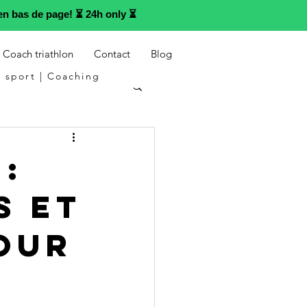
n bas de page! ⏳ 24h only ⏳
Coach triathlon
Contact
Blog
 sport | Coaching
 :
s et
our