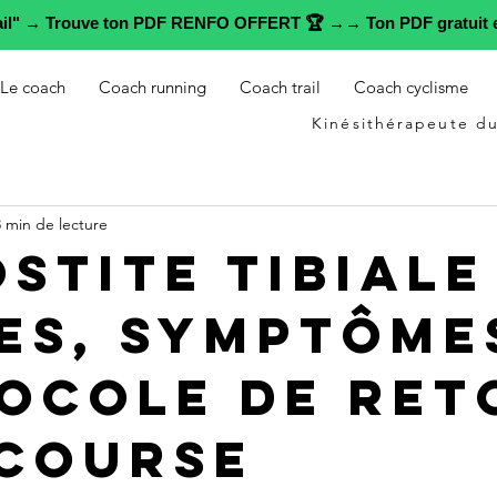
rail" → Trouve ton PDF RENFO OFFERT 🏆 →→ Ton PDF gratuit e
Le coach
Coach running
Coach trail
Coach cyclisme
Kinésithérapeute du
8 min de lecture
stite Tibiale
es, Symptôme
ocole de Ret
 Course